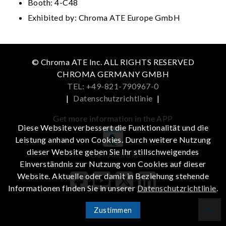
Booth: 4-C48
Exhibited by: Chroma ATE Europe GmbH
© Chroma ATE Inc. ALL RIGHTS RESERVED
CHROMA GERMANY GMBH
TEL: +49-821-790967-0
|
Datenschutzrichtlinie
|
Get more information in the APP
Diese Website verbessert die Funktionalität und die
Leistung anhand von Cookies. Durch weitere Nutzung
dieser Website geben Sie Ihr stillschweigendes
iOS
Android
Einverständnis zur Nutzung von Cookies auf dieser
Website. Aktuelle oder damit in Beziehung stehende
Informationen finden Sie in unserer
Datenschutzrichtlinie
.
Zustimmen