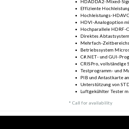
HDADDA2-Mixed-Signal
Effiziente Hochleist
Hochleistungs-HDAV
HDVI-Analogoption mit
Hochparallele HDRF-O
Direktes Abtastsyste
Mehrfach-Zeitbereichs
Betriebssystem Micro
C#.NET- und GUI-Prog
CRISPro, vollständige S
Testprogramm- und Mus
PIB und Antastkarte an
Unterstützung von ST
Luftgekühlter Tester m
* Call for availability