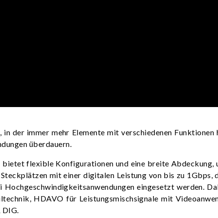
e, in der immer mehr Elemente mit verschiedenen Funktionen 
ndungen überdauern.
ietet flexible Konfigurationen und eine breite Abdeckung, 
len Steckplätzen mit einer digitalen Leistung von bis zu 1G
ei Hochgeschwindigkeitsanwendungen eingesetzt werden. Da
iltechnik, HDAVO für Leistungsmischsignale mit Videoan
 DIG.