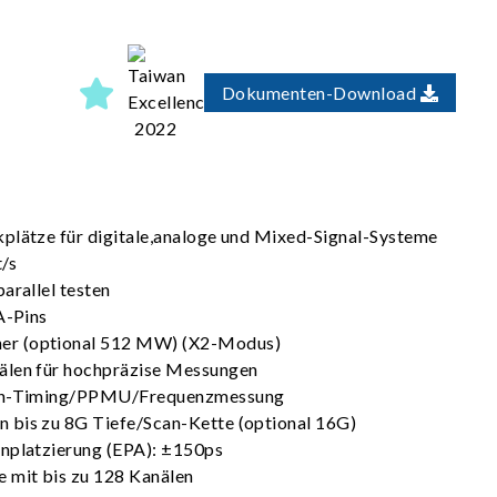
Dokumenten-Download
plätze für digitale,analoge und Mixed-Signal-Systeme
t/s
arallel testen
A-Pins
r (optional 512 MW) (X2-Modus)
älen für hochpräzise Messungen
Pin-Timing/PPMU/Frequenzmessung
 bis zu 8G Tiefe/Scan-Kette (optional 16G)
enplatzierung (EPA): ±150ps
 mit bis zu 128 Kanälen