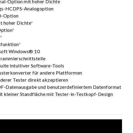
-Option mit hoher Dichte
ungs-HCDPS-Analogoption
O-Option
 hoher Dichte
*
ption
*
m
*
funktion
*
soft Windows® 10
rammierschnittstelle
uite intuitiver Software-Tools
terkonverter für andere Plattformen
derer Tester direkt akzeptieren
DF-Datenausgabe und benutzerdefiniertem Datenformat
it kleiner Standfläche mit Tester-in-Testkopf-Design