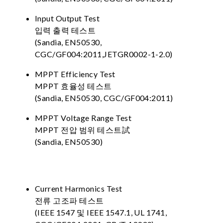
Input Output Test
입력 출력 테스트
(Sandia, EN50530,
CGC/GF004:2011,JETGR0002-1-2.0)
MPPT Efficiency Test
MPPT 효율성 테스트
(Sandia, EN50530, CGC/GF004:2011)
MPPT Voltage Range Test
MPPT 전압 범위 테스트試
(Sandia, EN50530)
Current Harmonics Test
전류 고조파 테스트
(IEEE 1547 및 IEEE 1547.1, UL 1741,