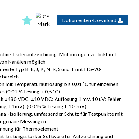
Dokumenten-Download
nline-Datenaufzeichnung. Multimengen verlinkt mit
 von Kanälen möglich
nte Typ B, E, J, K, N, R, S und T mit ITS-90-
rbereich
n mit Temperaturauflösung bis 0,01 ˚C für einzelnen
bis (0,01 % Lesung + 0,5 ˚C)
ch ±480 VDC, ±10 VDC; Auflösung 1 mV, 10 uV; Fehler
sung + 1mV), (0,015 % Lesung + 100 uV)
al-Isolierung, umfassender Schutz für Testpunkte mit
ür genaue Messungen
ennung für Thermoelement
it leistungsstarker Software für Aufzeichnung und