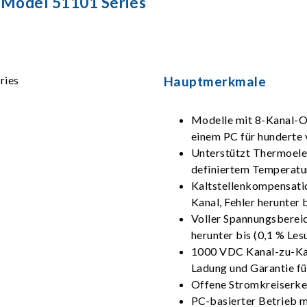
 Model 51101 Series
Hauptmerkmale
Modelle mit 8-Kanal-O
einem PC für hunderte
Unterstützt Thermoeleme
definiertem Temperatu
Kaltstellenkompensatio
Kanal, Fehler herunter 
Voller Spannungsberei
herunter bis (0,1 % Le
1000 VDC Kanal-zu-Kan
Ladung und Garantie f
Offene Stromkreiserk
PC-basierter Betrieb m