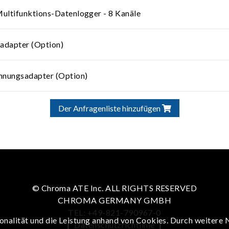
ltifunktions-Datenlogger - 8 Kanäle
adapter (Option)
nnungsadapter (Option)
Der Anfragenliste hinzufügen
© Chroma ATE Inc. ALL RIGHTS RESERVED
CHROMA GERMANY GMBH
TEL: +49-821-790967-0
onalität und die Leistung anhand von Cookies. Durch weitere 
|
Datenschutzrichtlinie
|