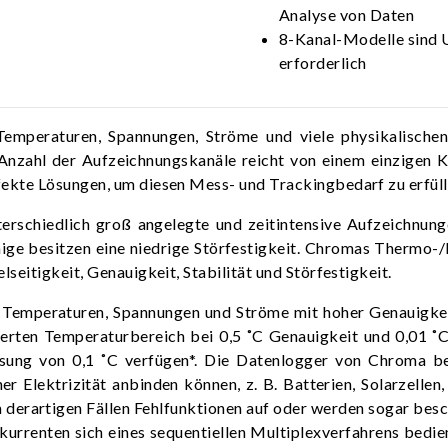
Analyse von Daten
8-Kanal-Modelle sind U
erforderlich
Temperaturen, Spannungen, Ströme und viele physikalisch
 Anzahl der Aufzeichnungskanäle reicht von einem einzigen 
ekte Lösungen, um diesen Mess- und Trackingbedarf zu erfüll
chiedlich groß angelegte und zeitintensive Aufzeichnungen 
ge besitzen eine niedrige Störfestigkeit. Chromas Thermo-/
eitigkeit, Genauigkeit, Stabilität und Störfestigkeit.
mperaturen, Spannungen und Ströme mit hoher Genauigkeit 
rten Temperaturbereich bei 0,5 ˚C Genauigkeit und 0,01 ˚
sung von 0,1 ˚C verfügen*. Die Datenlogger von Chroma be
 Elektrizität anbinden können, z. B. Batterien, Solarzellen,
in derartigen Fällen Fehlfunktionen auf oder werden sogar be
urrenten sich eines sequentiellen Multiplexverfahrens bedie