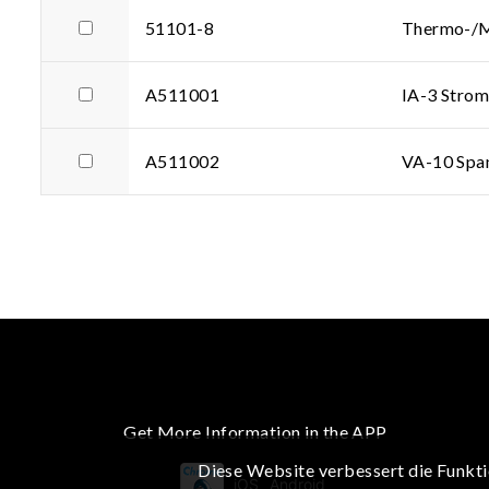
51101-8
Thermo-/Mu
A511001
IA-3 Strom
A511002
VA-10 Spa
Get More Information in the APP
Diese Website verbessert die Funkti
iOS
Android