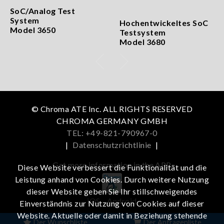
SoC/Analog Test
System
Hochentwickeltes SoC
Model 3650
Testsystem
Model 3680
© Chroma ATE Inc. ALL RIGHTS RESERVED
CHROMA GERMANY GMBH
TEL: +49-821-790967-0
|
Datenschutzrichtlinie
|
Get more information in the APP
Diese Website verbessert die Funktionalität und die
Leistung anhand von Cookies. Durch weitere Nutzung
dieser Website geben Sie Ihr stillschweigendes
iOS
Android
Einverständnis zur Nutzung von Cookies auf dieser
Website. Aktuelle oder damit in Beziehung stehende
Der Wunschliste
Der Anfragenliste