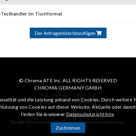
e-Testhandler im Tischformat
Der Anfragenliste hinzufügen
© Chroma ATE Inc. ALL RIGHTS RESERVED
CHROMA GERMANY GMBH
TEL: +49-821-790967-0
onalität und die Leistung anhand von Cookies. Durch weitere 
|
Datenschutzrichtlinie
|
 Nutzung von Cookies auf dieser Website. Aktuelle oder dami
finden Sie in unserer
Datenschutzrichtlinie
.
To enhance browsing experience
Google Chrome or Mozilla Firefox are recommended to use.
Zustimmen