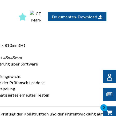
Dokumenten-Download
 x 810mm(H)
bis 45x45mm
gerung über Software
eichgewicht
 der Prüfanschlussdose
tapelung
atisiertes erneutes Testen
0
e Prüfung der Konstruktion und der Prüfentwicklung auf