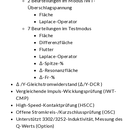
2 Beurteilungen im Modus IWT-
Überschlagspannung
Fläche
Laplace-Operator
7 Beurteilungen im Testmodus
Fläche
Differenzfläche
Flutter
Laplace-Operator
Δ-Spitze-%
Δ-Resonanzfläche
Δ-Fr-%
Δ /Y-Gleichstromwiderstand (Δ/Y-DCR )
Vergleichende Impuls-Wicklungsprüfung (IWT-
CMP)
High-Speed-Kontaktprüfung (HSCC)
Offene Stromkreis-/Kurzschlussprüfung (OSC)
Unterstützt 3302/3252-Induktivität, Messung des
Q-Werts (Option)