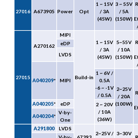
1 ~ 15V
3 ~ 55V
27016
A673905
Power
Opt
/ 3A
/ 5A
(45W)
(150W)
E
MIPI
1 ~ 15V
5~55V
eDP
A270162
/ 3A
/ 10A
LVDS
(45W)
(150W)
E
1 ~ 6V /
27015
Build-in
A040209
*
MIPI
0.5A
-6 ~ -1V
2~25V
/ 0.5A
/ 20A
A040205
*
eDP
(100W)
2 ~ 20V
E
/ 10A
V-by-
A040204
*
(36W)
One
A291800
LVDS
2~25V /
3~30V
V-by-
67393