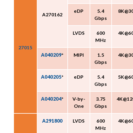
eDP
5.4
8K@3
A270162
Gbps
LVDS
600
4K@6
MHz
27015
A040209
*
MIPI
1.5
4K@3
Gbps
A040205
*
eDP
5.4
5K@6
Gbps
A040204
*
V-by-
3.75
4K@12
One
Gbps
A291800
LVDS
600
4K@6
MHz