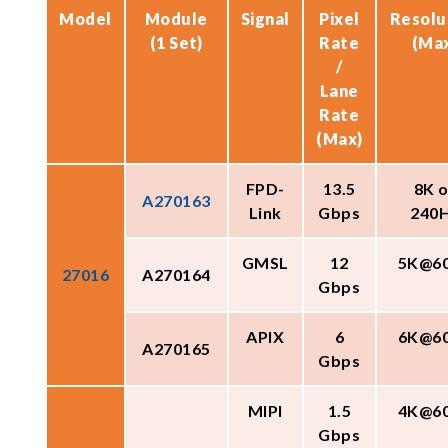
Model
Module
Signal
Pixel
Resolu
(1 Set)
Rate
(Ma
/
Lane
Rate
(Max)
FPD-
13.5
8K o
A270163
Link
Gbps
240
GMSL
12
5K@6
27016
A270164
Gbps
APIX
6
6K@6
A270165
Gbps
MIPI
1.5
4K@6
Gbps