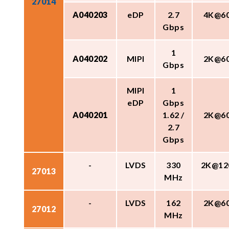
27014
A040203
eDP
2.7
4K@6
Gbps
1
A040202
MIPI
2K@6
Gbps
MIPI
1
eDP
Gbps
A040201
1.62 /
2K@6
2.7
Gbps
-
LVDS
330
2K@12
27013
MHz
-
LVDS
162
2K@6
27012
MHz