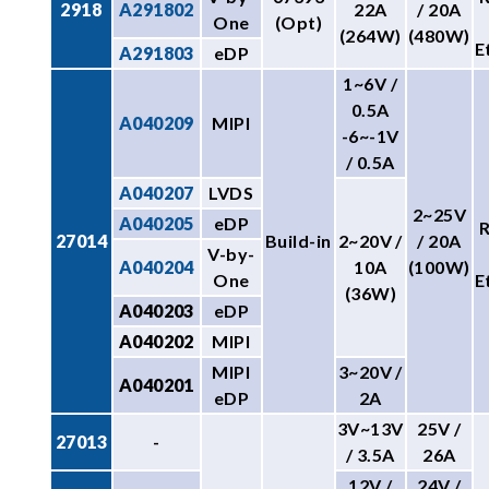
2918
A291802
22A
/ 20A
One
(Opt)
(264W)
(480W)
E
A291803
eDP
1~6V /
0.5A
A040209
MIPI
-6~-1V
/ 0.5A
A040207
LVDS
2~25V
A040205
eDP
27014
Build-in
2~20V /
/ 20A
V-by-
A040204
10A
(100W)
One
E
(36W)
A040203
eDP
A040202
MIPI
MIPI
3~20V /
A040201
eDP
2A
3V~13V
25V /
27013
-
/ 3.5A
26A
12V /
24V /