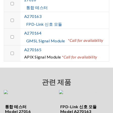
통합 테스터
A270163
FPD-Link 신호 모듈
A270164
*Call for availability
GMSL Signal Module
A270165
APIX Signal Module
*Call for availability
관련 제품
통합 테스터
FPD-Link 신호 모듈
Model 27016
Model A270163