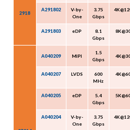
A291802
V-by-
3.75
4K@12
2918
One
Gbps
A291803
eDP
8.1
8K@3
Gbps
1.5
A040209
MIPI
4K@3
Gbps
A040207
LVDS
600
4K@6
MHz
A040205
eDP
5.4
5K@6
Gbps
A040204
V-by-
3.75
4K@12
One
Gbps