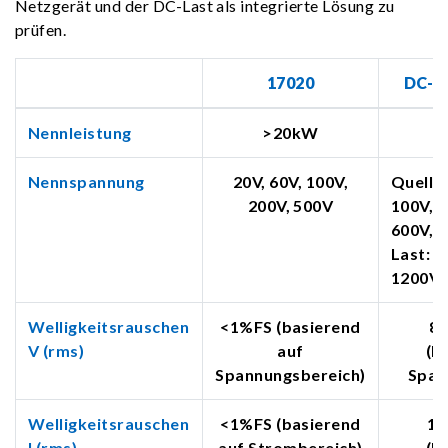
Netzgerät und der DC-Last als integrierte Lösung zu
prüfen.
17020
DC-Q
Nennleistung
>20kW
Nennspannung
20V, 60V, 100V,
Quelle:
200V, 500V
100V, 3
600V,1
Last: 1
1200V
Welligkeitsrauschen
<1%FS (basierend
8
V (rms)
auf
(b
Spannungsbereich)
Span
Welligkeitsrauschen
<1%FS (basierend
10
I (rms)
auf Strombereich)
(b