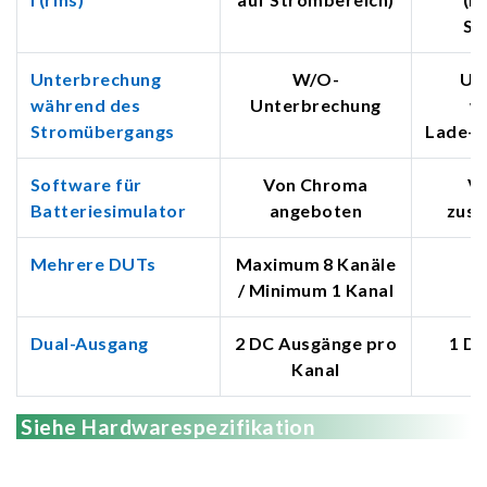
St
Unterbrechung
W/O-
Un
während des
Unterbrechung
w
Stromübergangs
Lade-/
Software für
Von Chroma
Vo
Batteriesimulator
angeboten
zusa
Mehrere DUTs
Maximum 8 Kanäle
/ Minimum 1 Kanal
Dual-Ausgang
2 DC Ausgänge pro
1 D
Kanal
Siehe Hardwarespezifikation