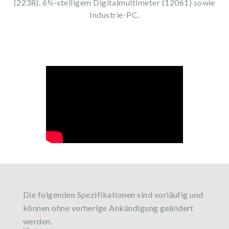
(2238), 6½-stelligem Digitalmultimeter (12061) sowie
Industrie-PC.
Die folgenden Spezifikationen sind vorläufig und
können ohne vorherige Ankündigung geändert
werden.