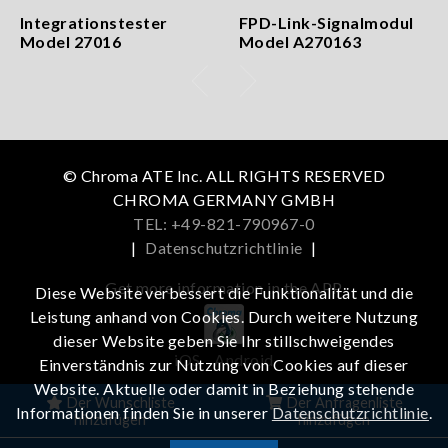
Integrationstester
FPD-Link-Signalmodul
Model 27016
Model A270163
© Chroma ATE Inc. ALL RIGHTS RESERVED
CHROMA GERMANY GMBH
TEL: +49-821-790967-0
|
Datenschutzrichtlinie
|
Get more information in the APP
Diese Website verbessert die Funktionalität und die
Leistung anhand von Cookies. Durch weitere Nutzung
dieser Website geben Sie Ihr stillschweigendes
iOS
Android
Einverständnis zur Nutzung von Cookies auf dieser
Website. Aktuelle oder damit in Beziehung stehende
Der Wunschliste
Der Anfragenliste
Informationen finden Sie in unserer
Datenschutzrichtlinie
.
hinzufügen
hinzufügen