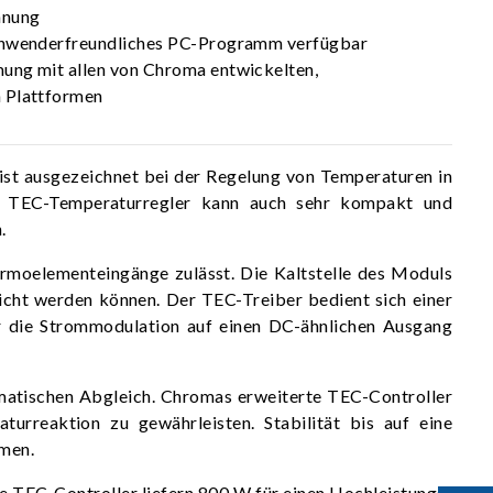
hnung
anwenderfreundliches PC-Programm verfügbar
ung mit allen von Chroma entwickelten,
 Plattformen
 ist ausgezeichnet bei der Regelung von Temperaturen in
er TEC-Temperaturregler kann auch sehr kompakt und
.
moelementeingänge zulässt. Die Kaltstelle des Moduls
reicht werden können. Der TEC-Treiber bedient sich einer
er die Strommodulation auf einen DC-ähnlichen Ausgang
omatischen Abgleich. Chromas erweiterte TEC-Controller
urreaktion zu gewährleisten. Stabilität bis auf eine
rmen.
e TEC-Controller liefern 800 W für einen Hochleistungs-