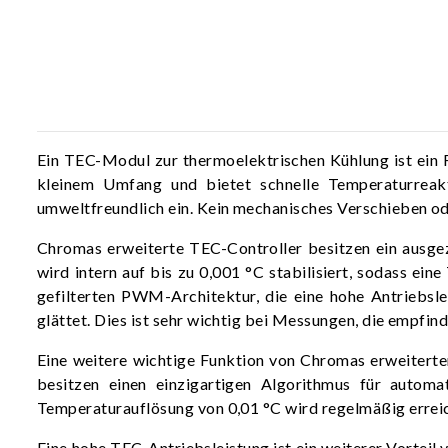
Ein TEC-Modul zur thermoelektrischen Kühlung ist ein F
kleinem Umfang und bietet schnelle Temperaturreak
umweltfreundlich ein. Kein mechanisches Verschieben ode
Chromas erweiterte TEC-Controller besitzen ein ausg
wird intern auf bis zu 0,001 °C stabilisiert, sodass ei
gefilterten PWM-Architektur, die eine hohe Antriebsl
glättet. Dies ist sehr wichtig bei Messungen, die empfin
Eine weitere wichtige Funktion von Chromas erweiterte
besitzen einen einzigartigen Algorithmus für automa
Temperaturauflösung von 0,01 °C wird regelmäßig errei
Eine hohe TEC-Antriebsleistung ist ein weiterer Vortei