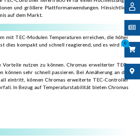
tionen und größere Plattformanwendungen. Hinsichtlich
tnis auf dem Markt.
em mit TEC-Modulen Temperaturen erreichen, die höher
0
t dies kompakt und schnell reagierend, und es wird nur
e Vorteile nutzen zu können. Chromas erweiterter TEC-
en können sehr schnell passieren. Bei Annäherung an die
ll eintritt, können Chromas erweiterte TEC-Controller
fall. In Bezug auf Temperaturstabilität bieten Chromas