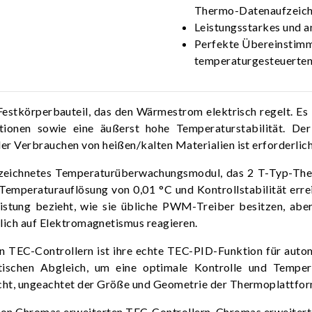
Thermo-Datenaufzeic
Leistungsstarkes und 
Perfekte Übereinstimm
temperaturgesteuerten
estkörperbauteil, das den Wärmestrom elektrisch regelt. Es
tionen sowie eine äußerst hohe Temperaturstabilität. D
r Verbrauchen von heißen/kalten Materialien ist erforderlich
ezeichnetes Temperaturüberwachungsmodul, das 2 T-Typ-Ther
ne Temperaturauflösung von 0,01 °C und Kontrollstabilität er
eistung bezieht, wie sie übliche PWM-Treiber besitzen, ab
dlich auf Elektromagnetismus reagieren.
n TEC-Controllern ist ihre echte TEC-PID-Funktion für aut
tischen Abgleich, um eine optimale Kontrolle und Temperat
cht, ungeachtet der Größe und Geometrie der Thermoplattfo
l von Chromas erweiterten TEC-Controllern. Chromas erweitert