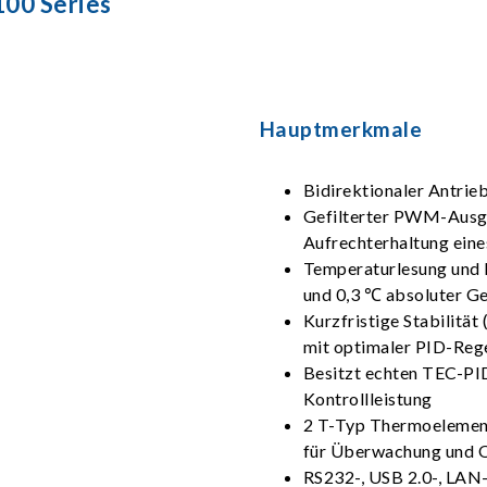
00 Series
Hauptmerkmale
Bidirektionaler Antri
Gefilterter PWM-Ausga
Aufrechterhaltung eine
Temperaturlesung und 
und 0,3 ℃ absoluter G
Kurzfristige Stabilität
mit optimaler PID-Reg
Besitzt echten TEC-PI
Kontrollleistung
2 T-Typ Thermoelement
für Überwachung und Of
RS232-, USB 2.0-, LAN