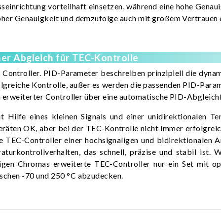
inrichtung vorteilhaft einsetzen, während eine hohe Genaui
oher Genauigkeit und demzufolge auch mit großem Vertrauen e
er Abgleich für TEC-Kontrolle
en Controller. PID-Parameter beschreiben prinzipiell die dyn
rfolgreiche Kontrolle, außer es werden die passenden PID-Param
n erweiterter Controller über eine automatische PID-Abgleich
 Hilfe eines kleinen Signals und einer unidirektionalen 
eräten OK, aber bei der TEC-Kontrolle nicht immer erfolgrei
 TEC-Controller einer hochsignaligen und bidirektionalen 
urkontrollverhalten, das schnell, präzise und stabil ist.
tigen Chromas erweiterte TEC-Controller nur ein Set mit o
ischen -70 und 250 °C abzudecken.