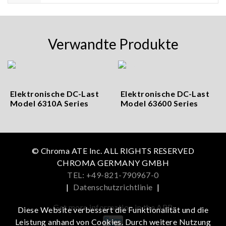
Verwandte Produkte
Elektronische DC-Last
Elektronische DC-Last
Model 6310A Series
Model 63600 Series
© Chroma ATE Inc. ALL RIGHTS RESERVED
CHROMA GERMANY GMBH
TEL: +49-821-790967-0
|
Datenschutzrichtlinie
|
Get more information in the APP
Diese Website verbessert die Funktionalität und die
Leistung anhand von Cookies. Durch weitere Nutzung