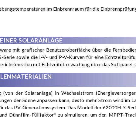
gebungstemperaturen im Einbrennraum für die Einbrennprüfung
 EINER SOLARANLAGE
are mit grafischer Benutzeroberfläche über die Fernbedienu
S-Serie sowie die I-V- und P-V-Kurven für eine Echtzeitpr
Berichtfunktion mit Echtzeitüberwachung über das Softpanel si
LLENMATERIALIEN
(von der Solaranlage) in Wechselstrom (Energieversorger
ngen der Sonne anpassen kann, desto mehr Strom wird im Lau
für das PV-Generationssystem. Das Modell der 62000H-S-Serie
nen und Dünnfilm-Füllfaktor* zu simulieren, um den MPPT-T