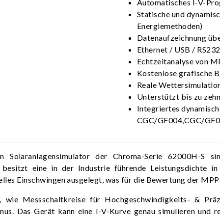
Automatisches I-V-Pro
Statische und dynamis
Energiemethoden)
Datenaufzeichnung übe
Ethernet / USB / RS232
Echtzeitanalyse von M
Kostenlose grafische B
Reale Wettersimulation
Unterstützt bis zu zeh
Integriertes dynamisc
CGC/GF004,CGC/GF03
n Solaranlagensimulator der Chroma-Serie 62000H-S si
esitzt eine in der Industrie führende Leistungsdichte 
hnelles Einschwingen ausgelegt, was für die Bewertung der MPPT
e, wie Messschaltkreise für Hochgeschwindigkeits- & Präz
mus. Das Gerät kann eine I-V-Kurve genau simulieren und r