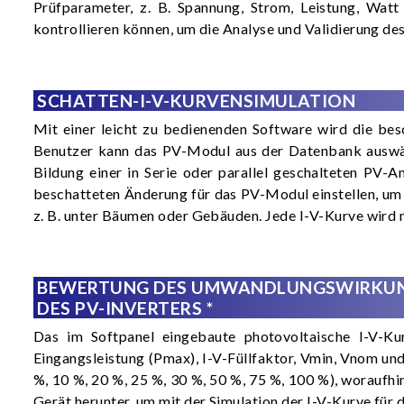
Prüfparameter, z. B. Spannung, Strom, Leistung, Wa
kontrollieren können, um die Analyse und Validierung des
SCHATTEN-I-V-KURVENSIMULATION
Mit einer leicht zu bedienenden Software wird die besc
Benutzer kann das PV-Modul aus der Datenbank auswähl
Bildung einer in Serie oder parallel geschalteten PV-
beschatteten Änderung für das PV-Modul einstellen, um 
z. B. unter Bäumen oder Gebäuden. Jede I-V-Kurve wird
BEWERTUNG DES UMWANDLUNGSWIRKU
DES PV-INVERTERS *
Das im Softpanel eingebaute photovoltaische I-V-
Eingangsleistung (Pmax), I-V-Füllfaktor, Vmin, Vnom un
%, 10 %, 20 %, 25 %, 30 %, 50 %, 75 %, 100 %), woraufhin
Gerät herunter, um mit der Simulation der I-V-Kurve fü