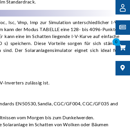
 im Standardrack.
, Isc, Vmp, Imp zur Simulation unterschiedlicher I-V-
udem kann der Modus TABELLE eine 128- bis 4096-Punkte-
 kann eine im Schatten liegende I-V-Kurve auf einfache
0
) speichern. Diese Vorteile sorgen für sich ständig
 sind. Der Solaranlagensimulator eignet sich ideal für
-Inverters zulässig ist.
 (Standards EN50530, Sandia, CGC/GF004, CGC/GF035 and
rhältnissen vom Morgen bis zum Dunkelwerden.
die Solaranlage im Schatten von Wolken oder Bäumen