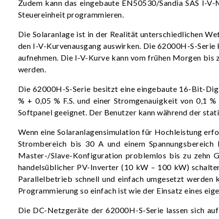
Zudem kann das eingebaute EN50530/Sandia SAS I-V-Mo
Steuereinheit programmieren.
Die Solaranlage ist in der Realität unterschiedlichen W
den I-V-Kurvenausgang auswirken. Die 62000H-S-Serie k
aufnehmen. Die I-V-Kurve kann vom frühen Morgen bis z
werden.
Die 62000H-S-Serie besitzt eine eingebaute 16-Bit-Dig
% + 0,05 % F.S. und einer Stromgenauigkeit von 0,1 %
Softpanel geeignet. Der Benutzer kann während der stat
Wenn eine Solaranlagensimulation für Hochleistung erfor
Strombereich bis 30 A und einem Spannungsbereich b
Master-/Slave-Konfiguration problemlos bis zu zehn Ge
handelsüblicher PV-Inverter (10 kW – 100 kW) schalten
Parallelbetrieb schnell und einfach umgesetzt werden 
Programmierung so einfach ist wie der Einsatz eines eig
Die DC-Netzgeräte der 62000H-S-Serie lassen sich auf