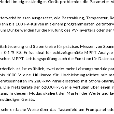
dell im eigenständigen Gerät problemlos die Parameter Voc
etterverhältnissen ausgesetzt, wie Bestrahlung, Temperatur,
ann bis 100 I-V-Kurven mit einem programmierten Zeitinterv
um Dunkelwerden für die Prüfung des PV-Inverters oder der t
italsteuerung und Stromkreise für präzises Messen von Span
 + 0,1 % F.S. Er ist ideal für echtzeitgemäße MPPT-Analys
ischen MPPT-Leistungsprüfung auch die Funktion für Datenau
derlich ist, ist es üblich, zwei oder mehr Leistungsmodule pa
is 1800 V eine Hüllkurve für Hochleistungsdichte mit m
räteeinheiten im 288-kW-Parallelbetrieb mit Strom-Sharing
. Die Netzgeräte der 62000H-S-Serie verfügen über einen i
kann. In diesem Modus skaliert der Master die Werte und läd
enständigen Geräts.
 sehr einfache Weise über das Tastenfeld am Frontpanel ode