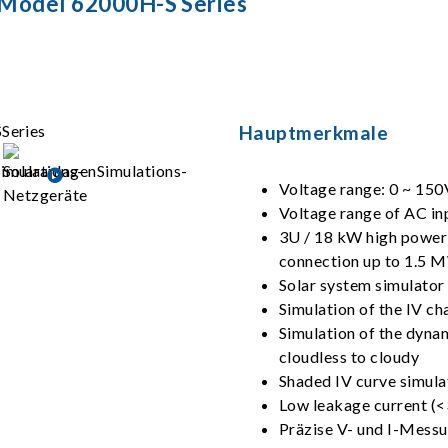
 Model 62000H-S Series
Hauptmerkmale
Voltage range: 0 ~ 15
Voltage range of AC i
3U / 18 kW high power 
connection up to 1.5 
Solar system simulator 
Simulation of the IV cha
Simulation of the dynam
cloudless to cloudy
Shaded IV curve simula
Low leakage current (
Präzise V- und I-Mess