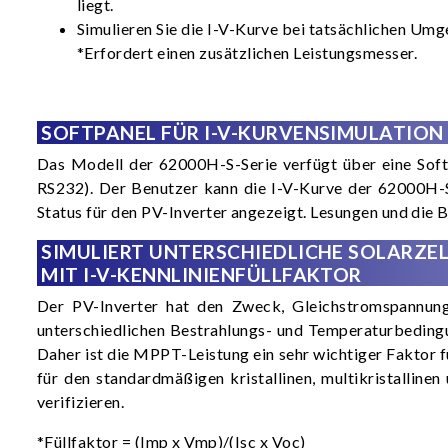
liegt.
Simulieren Sie die I-V-Kurve bei tatsächlichen Um
*Erfordert einen zusätzlichen Leistungsmesser.
SOFTPANEL FÜR I-V-KURVENSIMULATION
Das Modell der 62000H-S-Serie verfügt über eine Softw
RS232). Der Benutzer kann die I-V-Kurve der 62000H-
Status für den PV-Inverter angezeigt. Lesungen und die 
SIMULIERT UNTERSCHIEDLICHE SOLARZE
MIT I-V-KENNLINIENFÜLLFAKTOR
Der PV-Inverter hat den Zweck, Gleichstromspannung 
unterschiedlichen Bestrahlungs- und Temperaturbedingu
Daher ist die MPPT-Leistung ein sehr wichtiger Faktor 
für den standardmäßigen kristallinen, multikristalli
verifizieren.
*Füllfaktor = (Imp x Vmp)/(Isc x Voc)