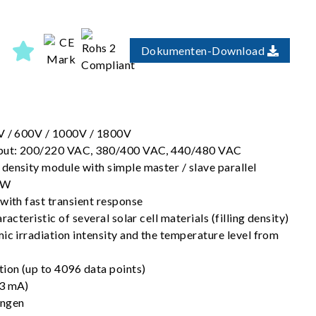
Dokumenten-Download
0V / 600V / 1000V / 1800V
nput: 200/220 VAC, 380/400 VAC, 440/480 VAC
density module with simple master / slave parallel
MW
with fast transient response
racteristic of several solar cell materials (filling density)
ic irradiation intensity and the temperature level from
tion (up to 4096 data points)
<3 mA)
ungen