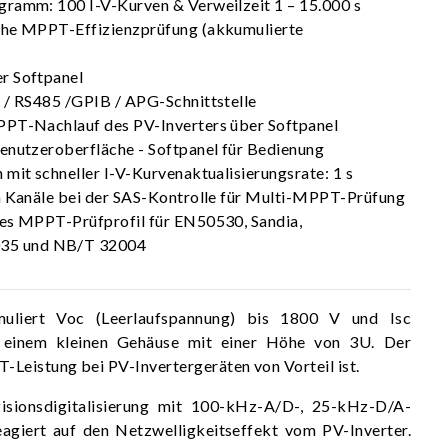
gramm: 100 I-V-Kurven & Verweilzeit 1 – 15.000 s
che MPPT-Effizienzprüfung (akkumulierte
r Softpanel
 / RS485 /GPIB / APG-Schnittstelle
PPT-Nachlauf des PV-Inverters über Softpanel
enutzeroberfläche - Softpanel für Bedienung
 mit schneller I-V-Kurvenaktualisierungsrate: 1 s
n Kanäle bei der SAS-Kontrolle für Multi-MPPT-Prüfung
hes MPPT-Prüfprofil für EN50530, Sandia,
5 und NB/T 32004
muliert Voc (Leerlaufspannung) bis 1800 V und Isc
in einem kleinen Gehäuse mit einer Höhe von 3U. Der
-Leistung bei PV-Invertergeräten von Vorteil ist.
isionsdigitalisierung mit 100-kHz-A/D-, 25-kHz-D/A-
eagiert auf den Netzwelligkeitseffekt vom PV-Inverter.