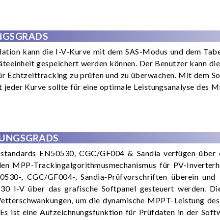
NGSGRADS
ation kann die I-V-Kurve mit dem SAS-Modus und dem Tabel
räteeinheit gespeichert werden können. Der Benutzer kann d
r Echtzeittracking zu prüfen und zu überwachen. Mit dem So
 jeder Kurve sollte für eine optimale Leistungsanalyse des 
KUNGSGRADS
üfstandards EN50530, CGC/GF004 & Sandia verfügen über 
den MPP-Trackingalgorithmusmechanismus für PV-Inverterher
530-, CGC/GF004-, Sandia-Prüfvorschriften überein und
-V über das grafische Softpanel gesteuert werden. Diese
Wetterschwankungen, um die dynamische MPPT-Leistung des
Es ist eine Aufzeichnungsfunktion für Prüfdaten in der Soft