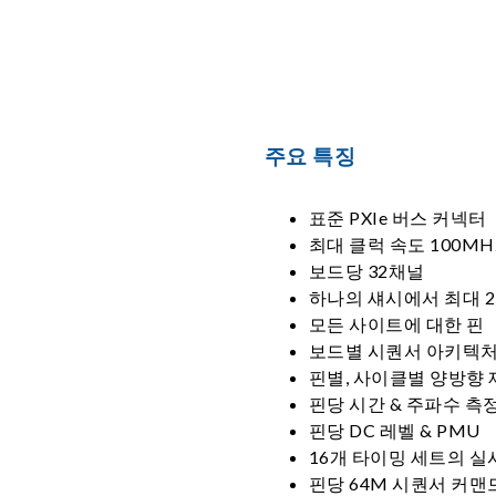
주요 특징
표준 PXIe 버스 커넥터
최대 클럭 속도 100MH
보드당 32채널
하나의 섀시에서 최대 
모든 사이트에 대한 핀
보드별 시퀀서 아키텍처
핀별, 사이클별 양방향 
핀당 시간 & 주파수 측
핀당 DC 레벨 & PMU
16개 타이밍 세트의 실
핀당 64M 시퀀서 커맨