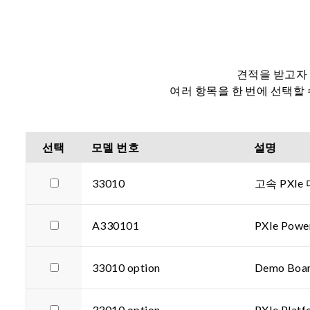
견적을 받고자 
여러 항목을 한 번에 선택할
선택
모델 번호
설명
33010
고속 PXIe
A330101
PXIe Powe
33010 option
Demo Boar
33010 option
PXIe Platf