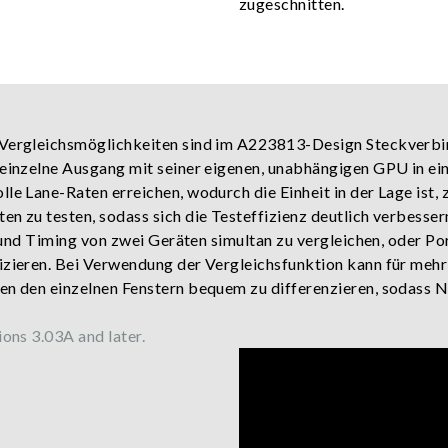
zugeschnitten.
 Vergleichsmöglichkeiten sind im A223813-Design Steckverbi
 einzelne Ausgang mit seiner eigenen, unabhängigen GPU in ei
lle Lane-Raten erreichen, wodurch die Einheit in der Lage ist,
n zu testen, sodass sich die Testeffizienz deutlich verbessern 
el und Timing von zwei Geräten simultan zu vergleichen, oder P
fizieren. Bei Verwendung der Vergleichsfunktion kann für me
hen den einzelnen Fenstern bequem zu differenzieren, sodass
ions 3.03A and later.