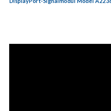
DisplayPort-Signalmodul Model A223