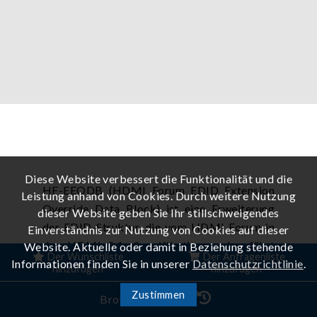
Diese Website verbessert die Funktionalität und die
HF-EEODB (HDMI Forum EDID Extension
Leistung anhand von Cookies. Durch weitere Nutzung
Override Data Block) ist eine Erweiterung
dieser Website geben Sie Ihr stillschweigendes
der EDID-Struktur, die vom HDMI Forum in
Einverständnis zur Nutzung von Cookies auf dieser
den HDMI 2.1a-Spezifikationen eingeführt
Website. Aktuelle oder damit in Beziehung stehende
Der Wunschliste
Der Anfragenliste
Informationen finden Sie in unserer
Datenschutzrichtlinie
.
wurde. Sie wurde in erster Linie entwickelt,
hinzufügen
hinzufügen
um Speicherplatz zu sparen, indem sie die
Zustimmen
Browser-Verlauf
von VESA definierte Block Map verbessert.