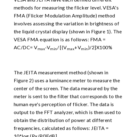
methods for measuring the flicker level. VESA's
FMA (Flicker Modulation Amplitude) method
involves assessing the variation in brightness of
the liquid crystal display (shown in Figure 1). The
VESA FMA equation is as follows: FMA =
AC/DC= V
-V
/ [(V
+V
)/2]X100%
max
min
max
min
The JEITA measurement method (shown in
Figure 2) uses a luminance meter to measure the
center of the screen. The data measured by the
meter is sent to the filter that corresponds to the
human eye's perception of flicker. The data is
output to the FFT analyzer, which is then used to
obtain the distribution of power at different
frequencies, calculated as follows: JEITA =
10*log (Px/P0)[dB]