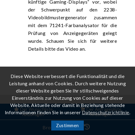
künftige Gaming-Displays“ vor, wobei
der Schwerpunkt auf den 2238-
Videobildmustergenerator zusammen
mit dem 71241-Farbanalysator für die
Prüfung von Anzeigegeräten gelegt
wurde. Schauen Sie sich für weitere
Details bitte das Video an.
Diese Website verbessert die Funktionalität und die
Leistung anhand von Cookies. Durch weitere Nutzung
dieser Website geben Sie Ihr stillschweigendes
Einverständnis zur Nutzung von Cookies auf dieser
Website. Aktuelle oder damit in Beziehung stehende
Der Wunschliste
Der Anfragenliste
Informationen finden Sie in unserer
Datenschutzrichtlinie
.
hinzufügen
hinzufügen
Aufbau der Flimmer-Messung
Zustimmen
Der 71241 führt Flimmer-Messungen in
Browser-Verlauf
Übereinstimmung mit den FMA- (Flicker