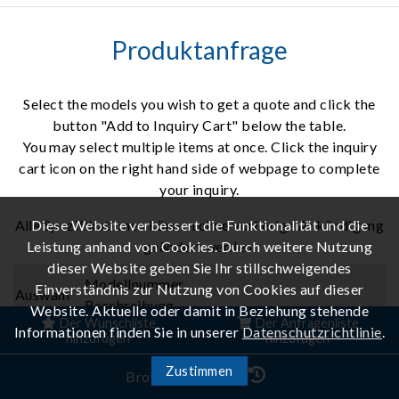
Produktanfrage
Select the models you wish to get a quote and click the
button "Add to Inquiry Cart" below the table.
You may select multiple items at once. Click the inquiry
cart icon on the right hand side of webpage to complete
your inquiry.
Diese Website verbessert die Funktionalität und die
Alle Spezifikationen können ohne vorherige Ankündigung
Leistung anhand von Cookies. Durch weitere Nutzung
geändert werden.
dieser Website geben Sie Ihr stillschweigendes
Modellnummer
Einverständnis zur Nutzung von Cookies auf dieser
Auswahl
Beschreibung
Website. Aktuelle oder damit in Beziehung stehende
Der Wunschliste
Der Anfragenliste
Informationen finden Sie in unserer
Datenschutzrichtlinie
.
hinzufügen
hinzufügen
27014
FPD Tester
Zustimmen
Browser-Verlauf
A040204