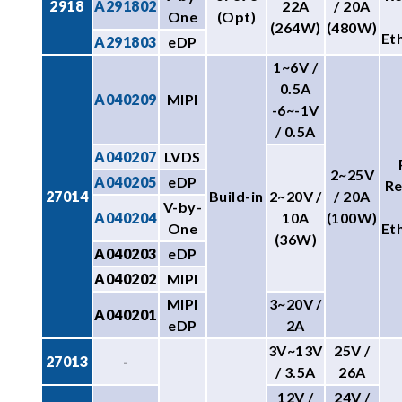
2918
A291802
22A
/ 20A
One
(Opt)
(264W)
(480W)
Et
A291803
eDP
1~6V /
0.5A
A040209
MIPI
-6~-1V
/ 0.5A
A040207
LVDS
2~25V
A040205
eDP
R
27014
Build-in
2~20V /
/ 20A
V-by-
A040204
10A
(100W)
One
Et
(36W)
A040203
eDP
A040202
MIPI
MIPI
3~20V /
A040201
eDP
2A
3V~13V
25V /
27013
-
/ 3.5A
26A
12V /
24V /