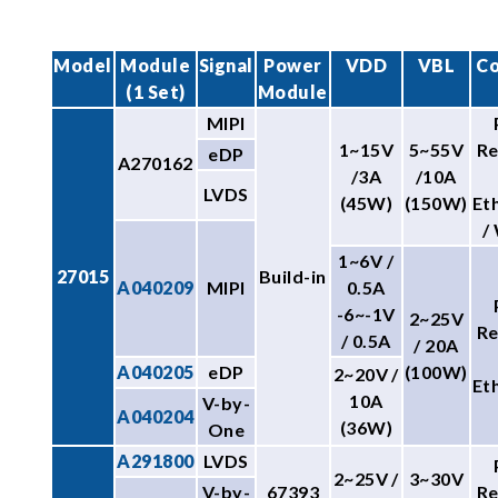
Model
Module
Signal
Power
VDD
VBL
Co
(1 Set)
Module
MIPI
1~15V
5~55V
R
eDP
A270162
/3A
/10A
LVDS
(45W)
(150W)
Et
/
1~6V /
27015
Build-in
A040209
MIPI
0.5A
-6~-1V
2~25V
R
/ 0.5A
/ 20A
A040205
eDP
(100W)
2~20V /
Et
10A
V-by-
A040204
(36W)
One
A291800
LVDS
2~25V /
3~30V
V-by-
67393
R