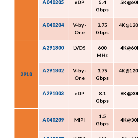
A040205
eDP
5.4
5K@60
Gbps
A040204
V-by-
3.75
4K@12
One
Gbps
A291800
LVDS
600
4K@60
MHz
A291802
V-by-
3.75
4K@12
2918
One
Gbps
A291803
eDP
8.1
8K@30
Gbps
1.5
A040209
MIPI
4K@30
Gbps