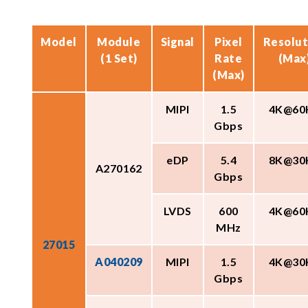
Model
Module
Signal
Pixel
Resolut
(1 Set)
Rate
(Max
(Max)
MIPI
1.5
4K@60
Gbps
eDP
5.4
8K@30
A270162
Gbps
LVDS
600
4K@60
MHz
27015
A040209
MIPI
1.5
4K@30
Gbps