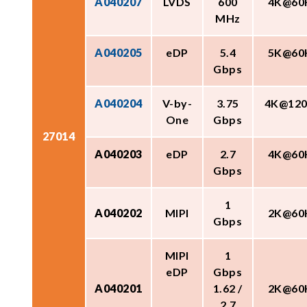
A040207
LVDS
600
4K@60
MHz
A040205
eDP
5.4
5K@60
Gbps
A040204
V-by-
3.75
4K@12
One
Gbps
27014
A040203
eDP
2.7
4K@60
Gbps
1
A040202
MIPI
2K@60
Gbps
MIPI
1
eDP
Gbps
A040201
1.62 /
2K@60
2.7