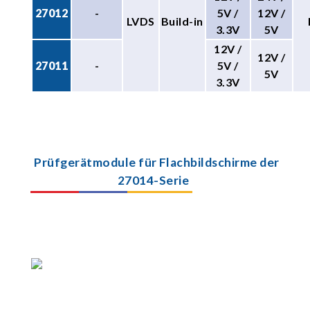
27012
-
5V /
12V /
LVDS
Build-in
3.3V
5V
12V /
12V /
27011
-
5V /
5V
3.3V
Prüfgerätmodule für Flachbildschirme der
27014-Serie