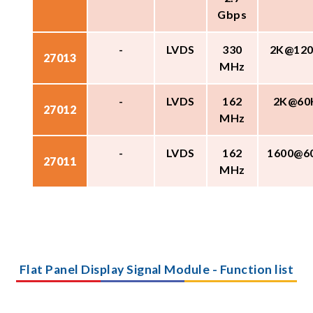
Gbps
-
LVDS
330
2K@12
27013
MHz
-
LVDS
162
2K@60
27012
MHz
-
LVDS
162
1600@6
27011
MHz
Flat Panel Display Signal Module - Function list