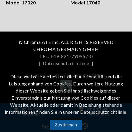
Model 17020
Model 17040
© Chroma ATE Inc. ALL RIGHTS RESERVED
CHROMA GERMANY GMBH
TEL: +49-821-790967-0
|
Datenschutzrichtlinie
|
Get more information in the APP
Diese Website verbessert die Funktionalität und die
Leistung anhand von Cookies. Durch weitere Nutzung
dieser Website geben Sie Ihr stillschweigendes
iOS
Android
Einverständnis zur Nutzung von Cookies auf dieser
Website. Aktuelle oder damit in Beziehung stehende
Der Wunschliste
Der Anfragenliste
Informationen finden Sie in unserer
Datenschutzrichtlinie
.
hinzufügen
hinzufügen
Zustimmen
Browser-Verlauf