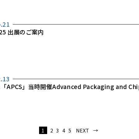
b.21
2025 出展のご案内
c.13
 &「APCS」当時開催Advanced Packaging and Chip
1
2
3
4
5
NEXT →