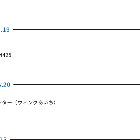
c.19
425
v.20
ンター（ウィンクあいち）
.25