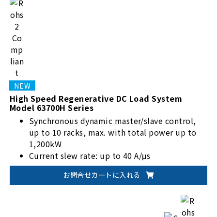
High Speed Regenerative DC Load System
Model 63700H Series
Synchronous dynamic master/slave control,
up to 10 racks, max. with total power up to
1,200kW
Current slew rate: up to 40 A/μs
Energy recovery efficiency up to 80% (steady
お問合せカートに入れる
state)