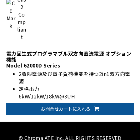
電力回生式プログラマブル双方向直流電源 オプション
機能
Model 62000D Series
2象限電源及び電子負荷機能を持つ2in1双方向電
源
定格出力
6kW/12kW/18kW@3UH
36kW/45kW@4UH
お問合せカートに入れる
Battery, fuel cell simulation
ワンボタン出力範囲切替(62000D-HLシリーズ)
© Chroma ATE Inc. ALL RIGHTS RESERVED