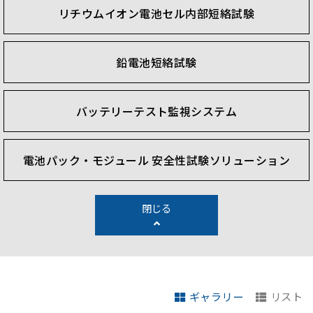
back to the grid. Seamless and fast conversion
リチウムイオン電池セル内部短絡試験
between charging and discharging current enables
simulating the actual battery usage scenarios.
鉛電池短絡試験
Accurate measurement and high-frequency sampling
facilitate correct analysis of the battery life. The
BMS and the battery pack end of line test system
バッテリーテスト監視システム
can be widely used in battery pack production lines,
providing a programmable software platform and
customized test items to efficiently verify battery
電池パック・モジュール 安全性試験ソリューション
characteristics, signal communication, and
protection functions.
閉じる
ギャラリー
リスト