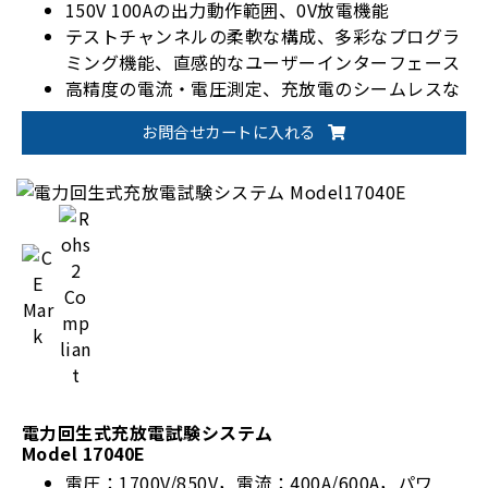
150V 100Aの出力動作範囲、0V放電機能
テストチャンネルの柔軟な構成、多彩なプログラ
ミング機能、直感的なユーザーインターフェース
高精度の電流・電圧測定、充放電のシームレスな
切り替え、安定した途切れのない電流
お問合せカートに入れる
バッテリーモジュール/パックの設計検証、生産
テスト、製品認証に最適
電力回生式充放電試験システム
Model 17040E
電圧：1700V/850V，電流：400A/600A，パワ