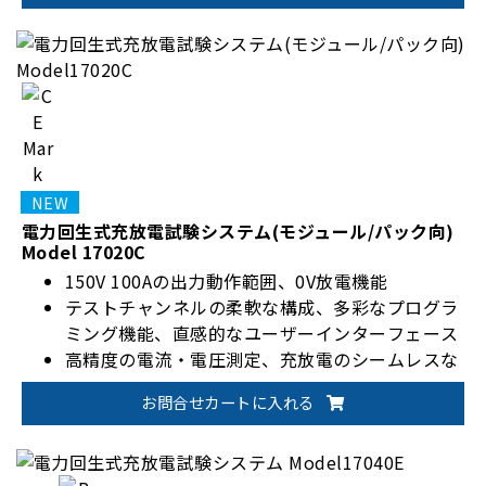
電力回生式充放電試験システム(モジュール/パック向)
Model 17020C
150V 100Aの出力動作範囲、0V放電機能
テストチャンネルの柔軟な構成、多彩なプログラ
ミング機能、直感的なユーザーインターフェース
高精度の電流・電圧測定、充放電のシームレスな
切り替え、安定した途切れのない電流
お問合せカートに入れる
バッテリーモジュール/パックの設計検証、生産
テスト、製品認証に最適