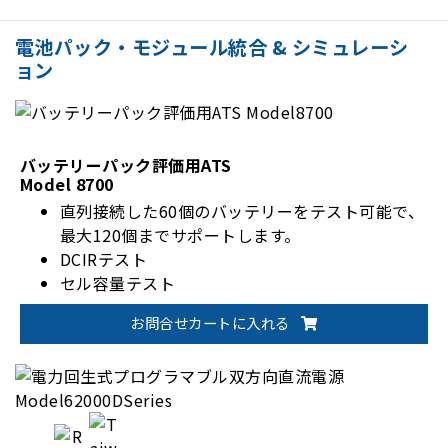
バッテリー管理システムの静的または動的シナリ
オにおける過電圧（OVP）、低電圧（UVP）、過
電池パック・モジュール統合 & シミュレーシ
電流（OCP）、過熱（OTP）、低温（UTP）など
ョン
の保護をテスト
CAN、CAN FD、LIN、RS-485通信インターフェ
ースをサポート
バッテリーパック評価用ATS
Model 8700
直列接続した60個のバッテリーをテスト可能で、
最大120個までサポートします。
DCIRテスト
セル容量テスト
お問合せカートに入れる