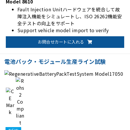
Model 8610
Fault Injection Unitハードウェアを統合して故
障注入機能をシミュレートし、ISO 26262機能安
全テストの向上をサポート
Support vehicle model import to verify
battery dynamic behavior.
お問合せカートに入れる
CAN、CAN FD、LIN通信インターフェースをサポ
ート
独立したPLCシステムのリアルタイム監視によ
電池パック・モジュール生産ライン試験
り、試験プロセスの安全性を確保