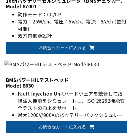
16chバッテリーセルシミュレータ（BMSチェッカー）
Model 87001
動作モード：CC/CP
電力：25W/ch、電圧：5V/ch、電流：5A/ch (並列
可能)
双方向電源設計
480セル直列接続バッテリーパック電圧シミュレ
お問合せカートに入れる
ーション (240セル直列と2セル並列)
BMSパワーHILテストベッド
Model 8630
Fault Injection Unitハードウェアを統合して故
障注入機能をシミュレートし、ISO 26262機能安
全テストの向上をサポート
最大1200V/900Aのバッテリーパックシミュレー
ション電流でバッテリー管理システムを実際に検
お問合せカートに入れる
証して校正するSOC、SOHなどパラメータ