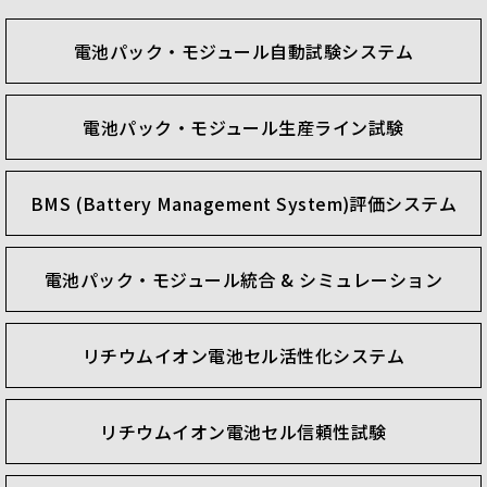
station for automated barcode binding, charging
and discharging, OCV/ACR/DCIR tests, NG selection,
電池パック・モジュール自動試験システム
AOI, and grading.
Charging and discharging tests are necessary to
evaluate the performance and health of lithium
電池パック・モジュール生産ライン試験
batteries. Such tests require a battery reliability
test system with accurate measurements, stable,
safe, and convenient operation. Chroma offers
BMS (Battery Management System)評価システム
battery test systems that meet all these criteria,
while also providing customized plans and after-
電池パック・モジュール統合 & シミュレーション
sales service around the globe.
Chroma's battery module and pack test solutions
contain a charge and discharge cycler with BMS
リチウムイオン電池セル活性化システム
communication and a wide power range that suits
EV energy storage. In accordance with the demands
for battery verification or production, the number
リチウムイオン電池セル信頼性試験
of test channels and power can be flexibly
configured to regenerate the discharged energy