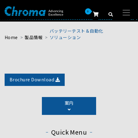
0
バッテリーテスト＆自動化
Home
製品情報
ソリューション
Brochure Download
The biggest advantage of an integrated battery cell
test solution is the combination of test
案内
instruments, automated logistics, and
manufacturing information management. The entire
process of battery cell formation is incorporated
into a line by moving the battery cell to each test
Quick Menu