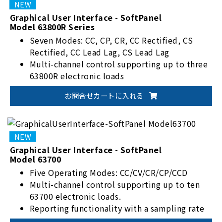
Graphical User Interface - SoftPanel
Model 63800R Series
Seven Modes: CC, CP, CR, CC Rectified, CS
Rectified, CC Lead Lag, CS Lead Lag
Multi-channel control supporting up to three
63800R electronic loads
Reporting functionality with sampling rates
お問合せカートに入れる
from 1 to 10,000 seconds and a maximum
recording duration of 10,000 hours, 59
minutes, and 59 seconds
Auto Run function supporting up to 100
current change settings, with dwell times
Graphical User Interface - SoftPanel
Model 63700
ranging from 1 to 1,000,000 seconds and loop
settings for long testing cycles
Five Operating Modes: CC/CV/CR/CP/CCD
Supports communication via GPIB, USB, and
Multi-channel control supporting up to ten
Ethernet interfaces
63700 electronic loads.
Reporting functionality with a sampling rate
adjustable between 1 and 10,000 seconds,