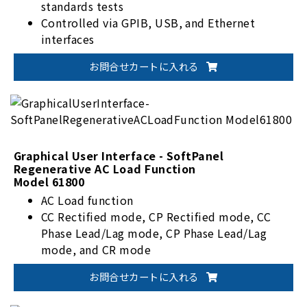
standards tests
Controlled via GPIB, USB, and Ethernet
interfaces
Supports report functions with sampling
お問合せカートに入れる
rates from 1 to 10,000 seconds, and a record
time of up to 1,000 hours, 59 minutes, and 59
seconds
List mode supports 100 levels of voltage
settings, and each one can set individual slew
rate for voltage, current, and dwell time
Graphical User Interface - SoftPanel
Regenerative AC Load Function
(ranging from 5ms to 15,000s)
Model 61800
Supports battery simulator and fuel cell
AC Load function
simulator
CC Rectified mode, CP Rectified mode, CC
Phase Lead/Lag mode, CP Phase Lead/Lag
mode, and CR mode
Provides 100 sets of Auto Run changes
お問合せカートに入れる
Supports report function