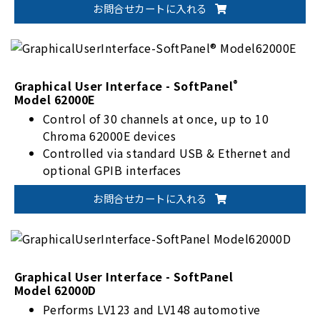
お問合せカートに入れる
capable of recording up to 10,000 hours, 59
minutes, and 59 seconds.
Parameter measurement and waveform chart
display.
Supports GPIB, USB, and Ethernet
®
Graphical User Interface - SoftPanel
Model 62000E
communication interfaces.
Control of 30 channels at once, up to 10
Chroma 62000E devices
Controlled via standard USB & Ethernet and
optional GPIB interfaces
Report functions support 1~10,000s sampling
お問合せカートに入れる
rate and up to 10,000h59m59s recording time
LIST Mode supports 100 levels of
voltage/current settings with 10ms~15,000s
dwell time
STEP Mode quickly composes one-directional
Graphical User Interface - SoftPanel
Model 62000D
voltage rise or drop tests
Performs LV123 and LV148 automotive