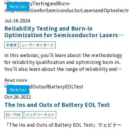
Webinar
Jul-16-2024
Reliability Testing and Burn-in
Optimization for Semiconductor Lasers
and Optoelectronics
半導体
レーザーダイオード
In this webinar, you'll learn about the methodology
for reliability qualification and optimizing burn-in.
You'll also learn about the range of reliability and
burn-in hardware on the market, and newly available
Read more
reliability-test-as-a-service options.
Webinar
Oct-26-2022
The Ins and Outs of Battery EOL Test
EV・PHV
バッテリーテスト
「The Ins and Outs of Battery EOL Test」ウェビナー