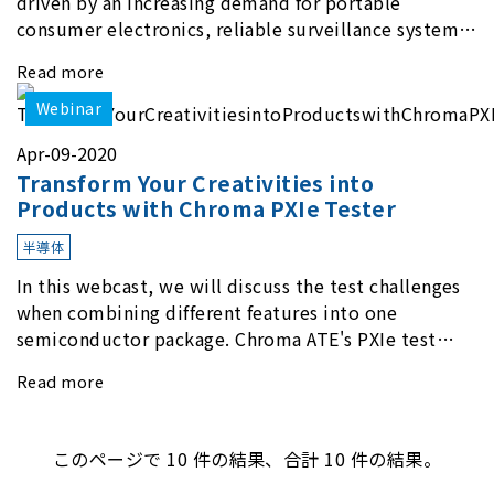
driven by an increasing demand for portable
consumer electronics, reliable surveillance systems
for homes and public spaces, and an overwhelming
Read more
recent spike in remote working.
Webinar
Apr-09-2020
Transform Your Creativities into
Products with Chroma PXIe Tester
半導体
In this webcast, we will discuss the test challenges
when combining different features into one
semiconductor package. Chroma ATE's PXIe test
platform provides an ecosystem to satisfy various
Read more
test demands.
このページで
10
件の結果、合計 10 件の結果。