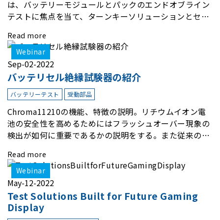
は、バッテリーモジュールとパックのエンドオブライン
テストに焦点を当て、ターンキーソリューションとセル
フチェックシステムが非常に重要である理由を説明しま
Read more
す。また、Chromaの関連するテストソリューションの
紹介や、PLCやMESの通信に関する経験談を紹介しま
Webinar
す。
Sep-02-2022
バッテリセル絶縁試験器の紹介
バッテリーテスト
受動部品
Chroma11210の機能、特徴の説明。リチウムイオン電
池の安全性を高めるためにはフラッシュオーバー現象の
検出が如何に重要であるかの説明をする。また従来の絶
縁試験器では、検出出来ないがChroma11210はフラッ
Read more
シュオーバー現象の検出を可能とする絶縁試験器である
ことを説明する。
Webinar
May-12-2022
Test Solutions Built for Future Gaming
Display