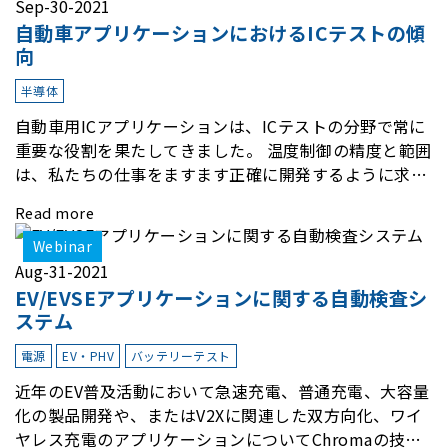
Sep-30-2021
自動車アプリケーションにおけるICテストの傾
向
半導体
自動車用ICアプリケーションは、ICテストの分野で常に
重要な役割を果たしてきました。 温度制御の精度と範囲
は、私たちの仕事をますます正確に開発するように求め
られます。 ICテスト処理プラットフォームも、フットプ
Read more
リントと消費部品を削減するために広く要求されていま
す。
Webinar
Aug-31-2021
EV/EVSEアプリケーションに関する自動検査シ
ステム
電源
EV・PHV
バッテリーテスト
近年のEV普及活動において急速充電、普通充電、大容量
化の製品開発や、またはV2Xに関連した双方向化、ワイ
ヤレス充電のアプリケーションについてChromaの技術