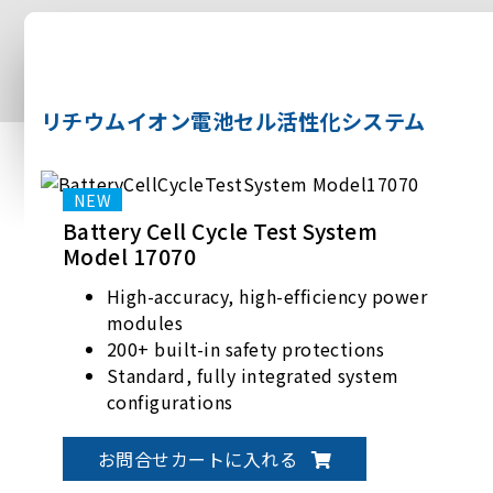
リチウムイオン電池セル活性化システム
Battery Cell Cycle Test System
Model 17070
High-accuracy, high-efficiency power
modules
200+ built-in safety protections
Standard, fully integrated system
configurations
Flexible fixture options to meet
customization needs
お問合せカートに入れる