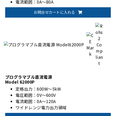
電流範囲：0A～80A
CZ(定インピーダンス)モード
お問合せカートに入れる
CC/CV/CPモード
並列最大10ch/フレーム(2kW)
プログラマブル直流電源
Model 62000P
定格出力：600W～5kW
電圧範囲：0V～600V
電流範囲：0A～120A
ワイドレンジ電力出力領域
マスタースレーブ運転（直列5台または並列5台）