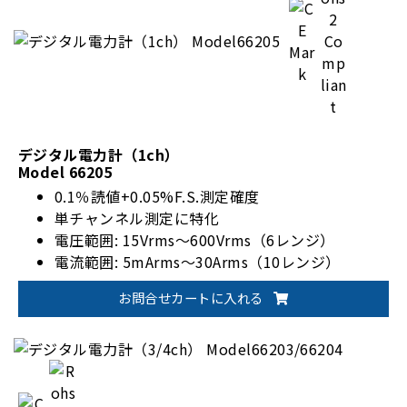
デジタル電力計（1ch）
Model 66205
0.1％読値+0.05%F.S.測定確度
単チャンネル測定に特化
電圧範囲: 15Vrms～600Vrms（6レンジ）
電流範囲: 5mArms～30Arms（10レンジ）
EnergyStar/IEC 62301規格対応
お問合せカートに入れる
オプションで1200Vrmsに対応