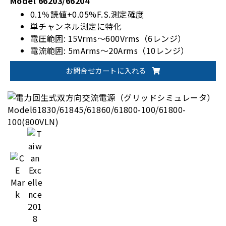
Model 66203/66204
0.1％読値+0.05%F.S.測定確度
単チャンネル測定に特化
電圧範囲: 15Vrms～600Vrms（6レンジ）
電流範囲: 5mArms～20Arms（10レンジ）
EnergyStar/IEC 62301規格対応
お問合せカートに入れる
オプションで1200Vrmsに対応