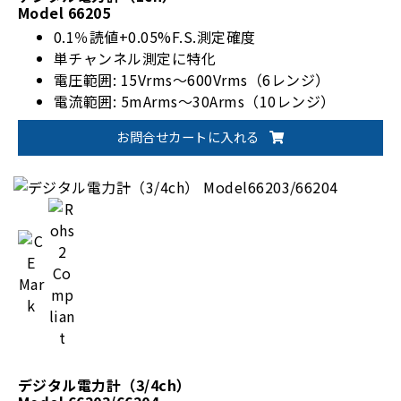
Model 66205
0.1％読値+0.05%F.S.測定確度
単チャンネル測定に特化
電圧範囲: 15Vrms～600Vrms（6レンジ）
電流範囲: 5mArms～30Arms（10レンジ）
EnergyStar/IEC 62301規格対応
お問合せカートに入れる
オプションで1200Vrmsに対応
デジタル電力計（3/4ch）