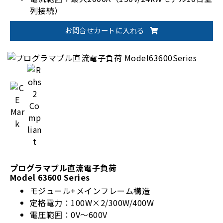
列接続）
高精度電圧/電流測定
お問合せカートに入れる
全36モデルラインアップ
ユーザー定義波形（UDW）出力機能
動作モード：CC/CR/CV/CP/CZ/コンビネーション
プログラマブル直流電子負荷
Model 63600 Series
モジュール+メインフレーム構造
定格電力：100W×2/300W/400W
電圧範囲：0V～600V