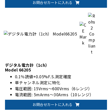
お問合せカートに入れる
全36モデルラインアップ
ユーザー定義波形（UDW）出力機能
動作モード：CC/CR/CV/CP/CZ/コンビネーション
デジタル電力計（1ch）
Model 66205
0.1％読値+0.05%F.S.測定確度
単チャンネル測定に特化
電圧範囲: 15Vrms～600Vrms（6レンジ）
電流範囲: 5mArms～30Arms（10レンジ）
EnergyStar/IEC 62301規格対応
お問合せカートに入れる
オプションで1200Vrmsに対応