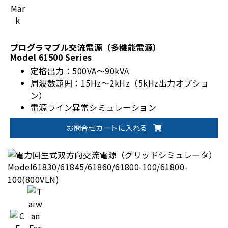
プログラマブル交流電源（多機能電源）
Model 61500 Series
定格出力：500VA～90kVA
周波数範囲：15Hz～2kHz（5kHz出力オプショ
ン）
電源ライン異常シミュレーション
高調波および次数間高調波機能
お問合せカートに入れる
IEC 61000-4-11、14、28、29準拠試験対応