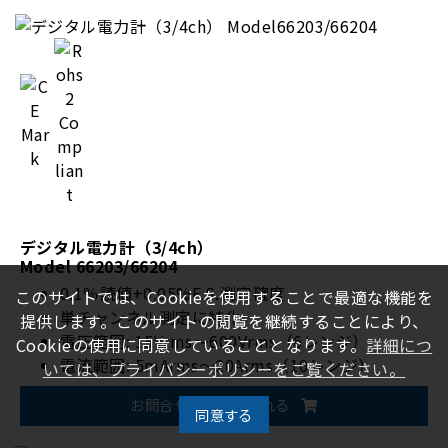
デジタル電力計（3/4ch）
Model 66203/66204
0.1％読値+0.05%F.S.測定確度
このサイトでは、Cookieを使用することで最適な機能を
単チャンネル測定に特化
提供します。このサイトの閲覧を継続することにより、
電圧範囲: 15Vrms～600Vrms（6レンジ）
Cookieの使用に同意していることとなります。
詳細につ
電流範囲: 5mArms～20Arms（10レンジ）
いては、プライバシーポリシーをご覧ください。
EnergyStar/IEC 62301規格対応
お問合せカートに入れる
オプションで1200Vrmsに対応
同意する