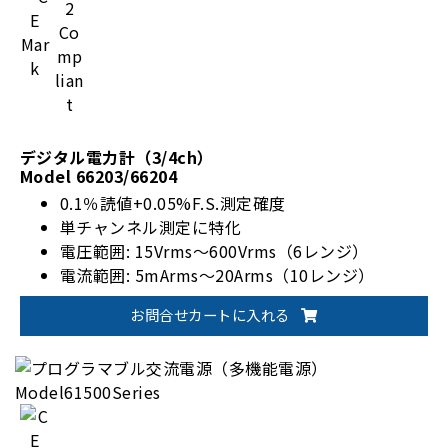
デジタル電力計（3/4ch）
Model 66203/66204
0.1％読値+0.05%F.S.測定確度
単チャンネル測定に特化
電圧範囲: 15Vrms～600Vrms（6レンジ）
電流範囲: 5mArms～20Arms（10レンジ）
EnergyStar/IEC 62301規格対応
お問合せカートに入れる
オプションで1200Vrmsに対応