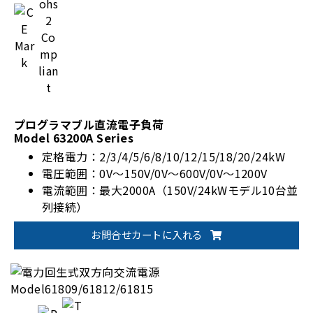
プログラマブル直流電子負荷
Model 63200A Series
定格電力：2/3/4/5/6/8/10/12/15/18/20/24kW
電圧範囲：0V～150V/0V～600V/0V～1200V
電流範囲：最大2000A（150V/24kWモデル10台並
列接続）
高精度電圧/電流測定
お問合せカートに入れる
全36モデルラインアップ
ユーザー定義波形（UDW）出力機能
動作モード：CC/CR/CV/CP/CZ/コンビネーション