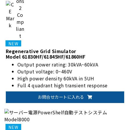
Regenerative Grid Simulator
Model 61830HF/61845HF/61860HF
Output power rating: 30kVA~60kVA
Output voltage: 0~460V
High power density 60kVA in 5UH
Full 4 quadrant high transient response
お問合せカートに入れる