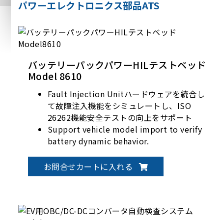
パワーエレクトロニクス部品ATS
バッテリーパックパワーHILテストベッド
Model 8610
Fault Injection Unitハードウェアを統合し
て故障注入機能をシミュレートし、ISO
26262機能安全テストの向上をサポート
Support vehicle model import to verify
battery dynamic behavior.
CAN、CAN FD、LIN通信インターフェース
をサポート
お問合せカートに入れる
独立したPLCシステムのリアルタイム監視
により、試験プロセスの安全性を確保