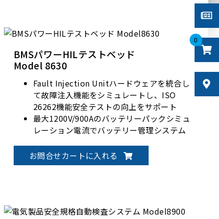
0
BMSパワーHILテストベッド
Model 8630
Fault Injection Unitハードウェアを統合し
て故障注入機能をシミュレートし、ISO
26262機能安全テストの向上をサポート
最大1200V/900Aのバッテリーパックシミュ
レーション電流でバッテリー管理システム
を実際に検証して校正するSOC、SOHなど
パラメータ
お問合せカートに入れる
バッテリー管理システムの静的または動的
シナリオにおける過電圧（OVP）、低電圧
（UVP）、過電流（OCP）、過熱
（OTP）、低温（UTP）などの保護をテス
ト