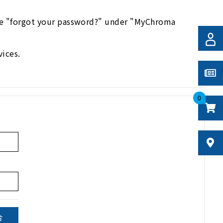
use "forgot your password?" under "MyChroma
ices.
0
合