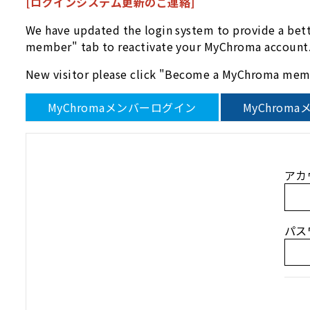
[ログインシステム更新のご連絡]
We have updated the login system to provide a bet
member" tab to reactivate your MyChroma account
New visitor please click "Become a MyChroma memb
MyChromaメンバーログイン
MyChrom
アカ
パス