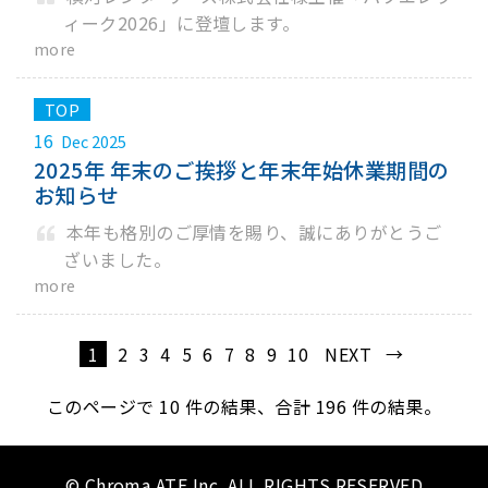
ィーク2026」に登壇します。
more
16
Dec 2025
2025年 年末のご挨拶と年末年始休業期間の
お知らせ
本年も格別のご厚情を賜り、誠にありがとうご
ざいました。
more
1
2
3
4
5
6
7
8
9
10
NEXT →
このページで
10
件の結果、合計 196 件の結果。
© Chroma ATE Inc. ALL RIGHTS RESERVED