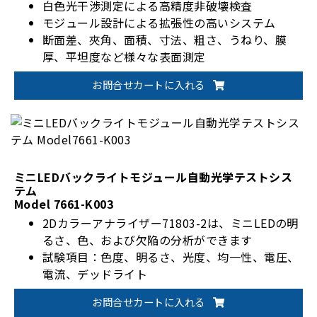
白色光干渉測定による高精度非破壊検査
モジュール設計による拡張性の高いシステム
断面差、夾角、面積、寸法、粗さ、うねり、膜
厚、平坦度など様々な表面測定
様々な3Dファイル形式の保存と読み取りが可能。
お問合せカートに入れる
ミニLEDバックライトモジュール自動光学テストシス
テム
Model 7661-K003
2Dカラーアナライザー71803-2は、ミニLEDの明
るさ、色、および欠陥の分析ができます
試験項目：色度、明るさ、光度、均一性、電圧、
電流、デッドライト
オプションのChroma LEDパワーテスターと光学
お問合せカートに入れる
モジュールにより、テストシステムを統合できま