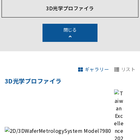
detection, color analysis, and sub-nano 3D profile
3D光学プロファイラ
measurement when integrated into a high-speed
automated production line. Chroma's AOI solutions
are the best choice to ensure your production
閉じる
quality.
ギャラリー
リスト
3D光学プロファイラ