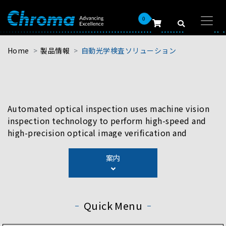
0
Home
製品情報
自動光学検査ソリューション
Automated optical inspection uses machine vision
inspection technology to perform high-speed and
high-precision optical image verification and
replace time-consuming and unstable manual visual
inspection. Chroma offers AOI solutions that are
案内
equipped with high-resolution optical imaging,
multi-functional light sources, and in-house
developed white light interferometry. Combining
Quick Menu
innovative algorithms and AI analysis, the AOI
solutions can perform accurate and reliable defect