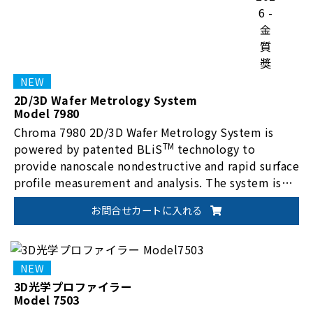
2D/3D Wafer Metrology System
Model 7980
Chroma 7980 2D/3D Wafer Metrology System is
TM
powered by patented BLiS
technology to
provide nanoscale nondestructive and rapid surface
profile measurement and analysis. The system is
suitable for up to 12" wafer with EFEM and
お問合せカートに入れる
SECS/GEM.
3D光学プロファイラー
Model 7503