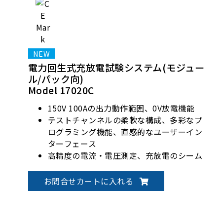
電力回生式充放電試験システム(モジュー
ル/パック向)
Model 17020C
150V 100Aの出力動作範囲、0V放電機能
テストチャンネルの柔軟な構成、多彩なプ
ログラミング機能、直感的なユーザーイン
ターフェース
高精度の電流・電圧測定、充放電のシーム
レスな切り替え、安定した途切れのない電
流
お問合せカートに入れる
バッテリーモジュール/パックの設計検証、
生産テスト、製品認証に最適