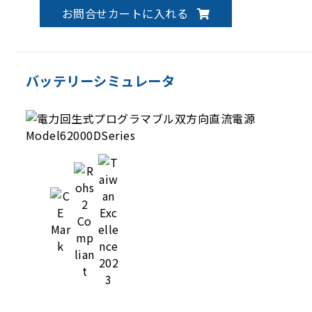
製品と測定機器で組合せたシステムであり、PCS
お問合せカートに入れる
グリッド接続測定、PCS性能測定、PCS出力/入
力特性測定、PCS保護特性測定および光起電力特
性の測定ができます。
バッテリーシミュレータ