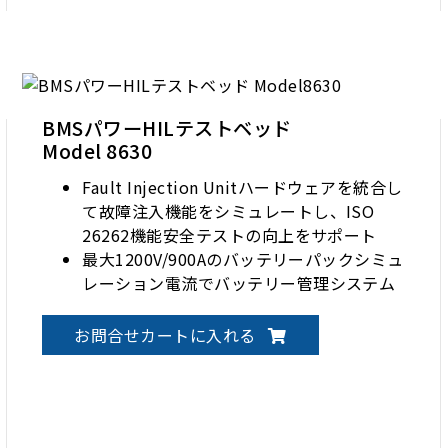
BMSパワーHILテストベッド
Model 8630
Fault Injection Unitハードウェアを統合し
て故障注入機能をシミュレートし、ISO
26262機能安全テストの向上をサポート
最大1200V/900Aのバッテリーパックシミュ
レーション電流でバッテリー管理システム
を実際に検証して校正するSOC、SOHなど
パラメータ
お問合せカートに入れる
バッテリー管理システムの静的または動的
シナリオにおける過電圧（OVP）、低電圧
（UVP）、過電流（OCP）、過熱
（OTP）、低温（UTP）などの保護をテス