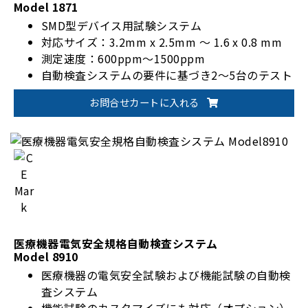
Model 1871
SMD型デバイス用試験システム
対応サイズ：3.2mm x 2.5mm ～ 1.6 x 0.8 mm
測定速度：600ppm～1500ppm
自動検査システムの要件に基づき2～5台のテスト
ステーションを提供
お問合せカートに入れる
ソフトウェアによるリアルタイム製品品質モニタ
リング
落下するインダクタを排除するインデックスディ
スク設計4端子測定法テスト設計
医療機器電気安全規格自動検査システム
Model 8910
医療機器の電気安全試験および機能試験の自動検
査システム
機能試験のカスタマイズにも対応（オプション）