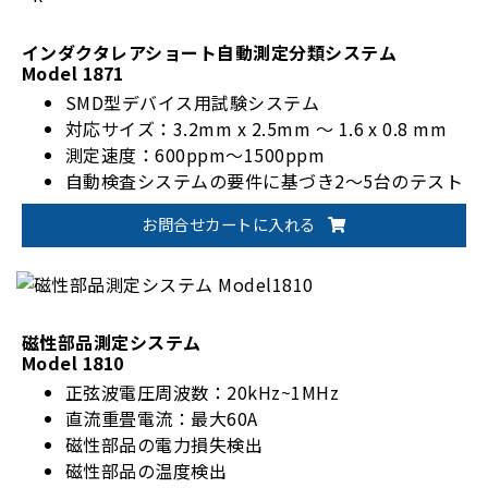
インダクタレアショート自動測定分類システム
Model 1871
SMD型デバイス用試験システム
対応サイズ：3.2mm x 2.5mm ～ 1.6 x 0.8 mm
測定速度：600ppm～1500ppm
自動検査システムの要件に基づき2～5台のテスト
ステーションを提供
お問合せカートに入れる
ソフトウェアによるリアルタイム製品品質モニタ
リング
落下するインダクタを排除するインデックスディ
スク設計4端子測定法テスト設計
磁性部品測定システム
Model 1810
正弦波電圧周波数：20kHz~1MHz
直流重畳電流：最大60A
磁性部品の電力損失検出
磁性部品の温度検出