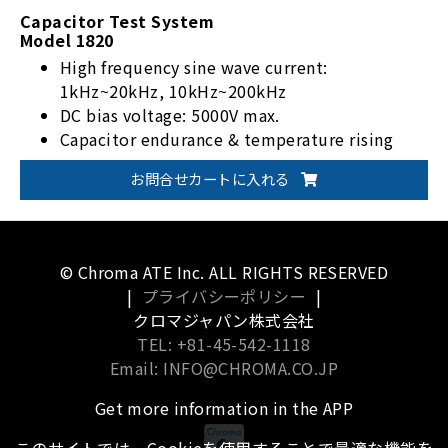
Capacitor Test System
Model 1820
High frequency sine wave current:
1kHz~20kHz, 10kHz~200kHz
DC bias voltage: 5000V max.
Capacitor endurance & temperature rising
test
お問合せカートに入れる
Capacitor withstanding current test
(frequency sweep)
Support with software control
Customized test module
© Chroma ATE Inc. ALL RIGHTS RESERVED
|
プライバシーポリシー
|
クロマジャパン株式会社
TEL: +81-45-542-1118
Email: INFO@CHROMA.CO.JP
Get more information in the APP