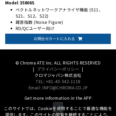
Model 35806S
ベクトルネットワークアナライザ機能 (S11、
S21、S12、S22)
雑音指数 (Noise Figure)
RD/QCユーザー向け
RF ATE自動テスト
お問合せカートに入れる
VSG/VSA機能を含むソフトウェア無線（SDR）ア
ーキテクチャ
6GHzの周波数レンジ
© Chroma ATE Inc. ALL RIGHTS RESERVED
|
プライバシーポリシー
|
クロマジャパン株式会社
TEL: +81-45-542-1118
Email: INFO@CHROMA.CO.JP
Get more information in the APP
このサイトでは、Cookieを使用することで最適な機能を
提供します。このサイトの閲覧を継続することにより、