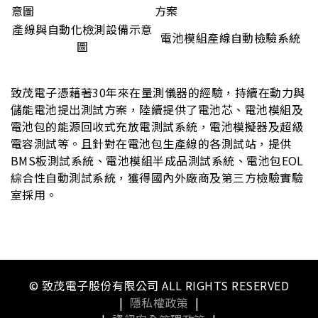
產線與自動化檢測設備示意
電池模組產線自動檢驗系統
圖
致茂電子憑藉著30年來在量測儀器的經驗，持續在動力與
儲能電池提出測試方案，陸續提供了電池芯、電池模組及
電池包的能源回收式充放電測試系統，電池模擬器及超級
電容測試等。且針對在電池包生產線的各測試站，提供
BMS板測試系統、電池模組半成品測試系統、電池包EOL
綜合性自動測試系統，獲得國內外廠商及第三方檢驗實驗
室採用。
© 致茂電子股份有限公司 ALL RIGHTS RESERVED
|
隱私權政策
|