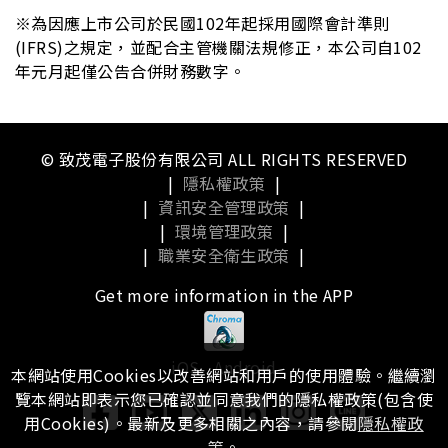
※為因應上市公司於民國102年起採用國際會計準則
(IFRS)之規定，並配合主管機關法規修正，本公司自102
年元月起僅公告合併財務數字。
© 致茂電子股份有限公司 ALL RIGHTS RESERVED
|
隱私權政策
|
|
資訊安全管理政策
|
|
環境管理政策
|
|
職業安全衛生政策
|
Get more information in the APP
iOS
Android
本網站使用Cookies以改善網站和用戶的使用體驗。繼續瀏
覽本網站即表示您已確認並同意我們的隱私權政策(包含使
用Cookies)。最新及更多相關之內容，請參閱
隱私權政
策
。