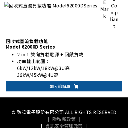
回收式直流負載功能
Model 62000D Series
2 in 1 雙向負載電源 + 回饋負載
功率輸出範圍：
6kW/12kW/18kW@3U高
36kW/45kW@4U高
電池、燃料電池模擬
加入詢價車
一鍵切換雙輸出範圍(62000D-HL系列)
© 致茂電子股份有限公司 ALL RIGHTS RESERVED
|
隱私權政策
|
|
資訊安全管理政策
|