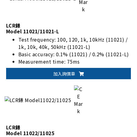
LCR錶
Model 11021/11021-L
Test frequency: 100, 120, 1k, 10kHz (11021) /
1k, 10k, 40k, 50kHz (11021-L)
Basic accuracy: 0.1% (11021) / 0.2% (11021-L)
Measurement time: 75ms
Standard RS-232 I/F, optional GPIB & Handler
加入詢價車
I/F
LCR錶
Model 11022/11025