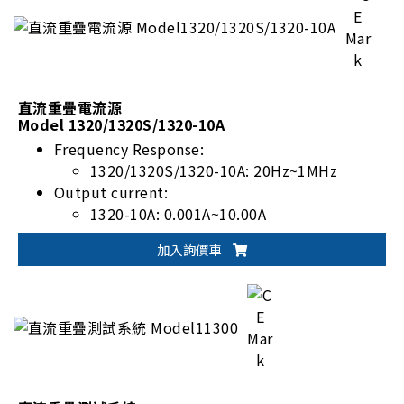
直流重疊電流源
Model 1320/1320S/1320-10A
Frequency Response:
1320/1320S/1320-10A: 20Hz~1MHz
Output current:
1320-10A: 0.001A~10.00A
1320/1320S: 0.001A~20.00A
加入詢價車
Directly controlled by LCR meter
11022/11025/3252/3302 (1320/1320S/1320-
10A)
Standard GPIB and Handler I/F