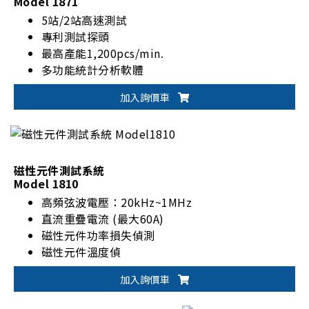
Model 1871
5站/2站高速測試
專利測試探頭
最高產能1,200pcs/min.
多功能統計分析軟體
加入詢價車
磁性元件測試系統
Model 1810
高頻弦波電壓：20kHz~1MHz
直流重疊電流 (最大60A)
磁性元件功率損失偵測
磁性元件溫度偵
軟體控制支援
加入詢價車
可依客戶需求提供對應模組