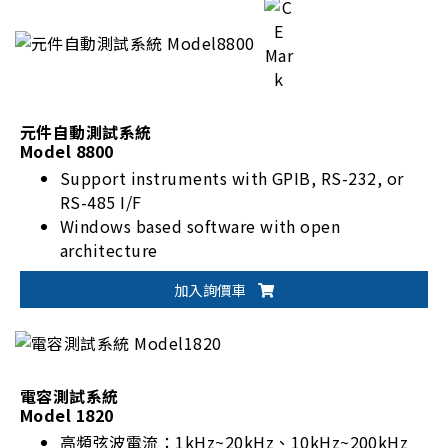
元件自動測試系統
Model 8800
Support instruments with GPIB, RS-232, or
RS-485 I/F
Windows based software with open
architecture
Test items and test programs editable by
加入詢價車
users
Comprehensive analyzing tools for report
generating
電容測試系統
Model 1820
高頻弦波電流：1kHz~20kHz、10kHz~200kHz