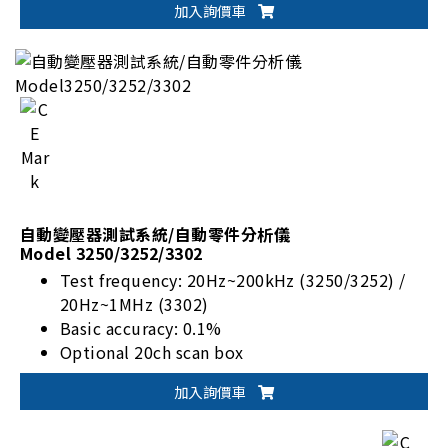
加入詢價車
Standard RS-232, USB storage I/F, optional
LAN & USB-H I/F
自動變壓器測試系統/自動零件分析儀
Model 3250/3252/3302
Test frequency: 20Hz~200kHz (3250/3252) /
20Hz~1MHz (3302)
Basic accuracy: 0.1%
Optional 20ch scan box
Standard RS-232, Handler I/F, optional GPIB
加入詢價車
I/F only for LCR function