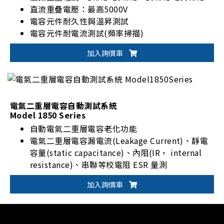
直流重疊電壓：最高5000V
電容元件耐久性與溫昇測試
電容元件耐電流測試(頻率掃描)
軟體控制支援
加入詢價車
可依客戶需求客製測試模組
電氣二重層電容自動測試系統
Model 1850 Series
自動電氣二重層電容老化功能
電氣二重層電容漏電流(Leakage Current)、靜電
容量(static capacitance)、內阻(IR， internal
resistance)、串聯等校電阻 ESR 量測
五組靜電容量(static capacitance)分類與不良品
加入詢價車
分類
自動裝填與供料系統