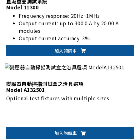
直流重疊測試系統
Model 11300
Frequency response: 20Hz~1MHz
Output current: up to 300.0 A by 20.00 A
modules
Output current accuracy: 3%
Windows based software for curve analysis
加入詢價車
變壓器自動掃描測試盒之治具選項
Model A132501
Optional test fixtures with multiple sizes
加入詢價車