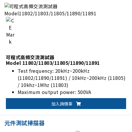
可程式高頻交流測試器
Model 11802/11803/11805/11890/11891
Test frequency: 20kHz~200kHz
(11802/11890/11891) / 10kHz~200kHz (11805)
/ 10khz~1Mhz (11803)
Maximum output power: 500VA
(11802/11890/11891) / 800VA (11803) / 1kVA
加入詢價車
(11805)
Optional voltage / current step-up modules
Standard RS-485 I/F
元件測試掃描器