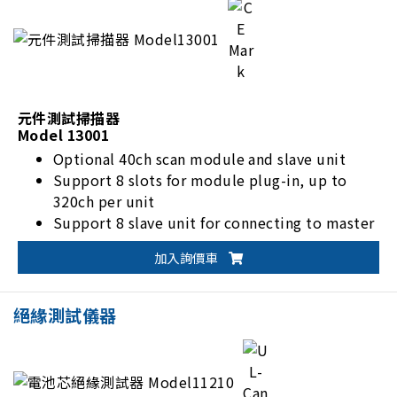
元件測試掃描器
Model 13001
Optional 40ch scan module and slave unit
Support 8 slots for module plug-in, up to
320ch per unit
Support 8 slave unit for connecting to master
unit
加入詢價車
Standard RS-232, GPIB, and USB I/F
絕緣測試儀器