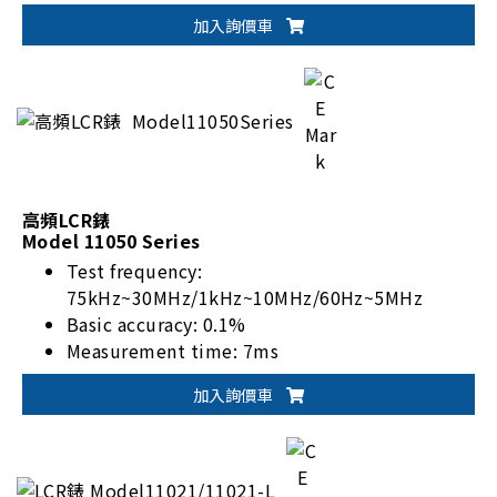
快速的測試速度：0.5ms/point
加入詢價車
量測範圍：100mΩ~5kΩ
高頻LCR錶
Model 11050 Series
Test frequency:
75kHz~30MHz/1kHz~10MHz/60Hz~5MHz
Basic accuracy: 0.1%
Measurement time: 7ms
Standard RS-232, Handler, and USB storage
加入詢價車
I/F, optional GPIB, LAN I/F