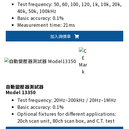
Test frequency: 50, 60, 100, 120, 1k, 10k, 20k,
40k, 50k, 100kHz
Basic accuracy: 0.1%
Measurement time: 21ms
Standard RS-232, GPIB, and Handler I/F
加入詢價車
自動變壓器測試器
Model 13350
Test frequency: 20Hz~200kHz / 20Hz~1MHz
Basic accuracy: 0.1%
Optional fixtures for different applications:
20ch scan unit, 80ch scan box, and C.T. test
fixture