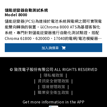
儲能逆變器自動測試系統
Model 8000
儲能逆變器(PCS)為連接於電池系統與電網之間可實現電
能雙向轉換的裝置，以Chroma 8000 ATS為基礎客製化
系統，專門針對儲能逆變器進行自動化測試驗證，搭配
Chroma 61800、62000D、17040的電網/電池模擬器等
雙向系列產品與量測設備，完成針對儲能逆變器PCS併
加入詢價車
網測試、PCS性能測試、PCS輸出輸入特性測試、PCS保
護特性測試及光伏特性測試。
© 致茂電子股份有限公司 ALL RIGHTS RESERVED
|
隱私權政策
|
|
資訊安全管理政策
|
|
環境管理政策
|
|
職業安全衛生政策
|
Get more information in the APP