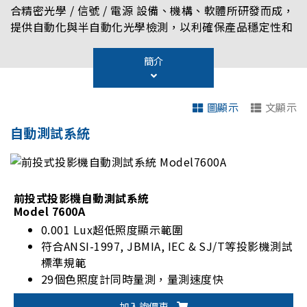
合精密光學 / 信號 / 電源 設備、機構、軟體所研發而成，
提供自動化與半自動化光學檢測，以利確保產品穩定性和
一致性，使用操作介面完整、圖像化容易理解可有效提升
測試效率，以達到降低時間及人力成本。
簡介
圖顯示
文顯示
自動測試系統
前投式投影機自動測試系統
Model 7600A
0.001 Lux超低照度顯示範圍
符合ANSI-1997, JBMIA, IEC & SJ/T等投影機測試
標準規範
29個色照度計同時量測，量測速度快
整合視頻訊號產生器，使用者單按「量測」鍵一次
加入詢價車