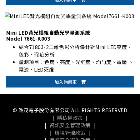
即可完成所有量測動作
使用之色彩照度感測器為近似CIE 1931配色函數並
經餘弦校正之標準感測器
Mini LED背光模組自動光學量測系統
Model 7661-K003
結合71803-2二維色彩分析儀針對Mini LED亮度、
色彩、瑕疵分析
量測項目：色度、亮度、光強度、均勻度、電壓 、
電流、LED死燈
可搭配Chroma LED電源測試器及光學模組整合為
加入詢價車
系統方案
© 致茂電子股份有限公司 ALL RIGHTS RESERVED
|
隱私權政策
|
|
資訊安全管理政策
|
|
環境管理政策
|