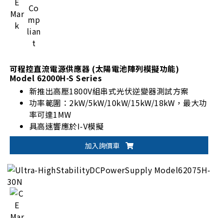
可程控直流電源供應器 (太陽電池陣列模擬功能)
Model 62000H-S Series
新推出高壓1800V組串式光伏逆變器測試方案
功率範圍：2kW/5kW/10kW/15kW/18kW，最大功
率可達1MW
具高速響應於I-V模擬
內建標準EN50530/Sandia/CGC-GF004/CGC-
加入詢價車
GF035/NB-T32004動態MPPT測試項目