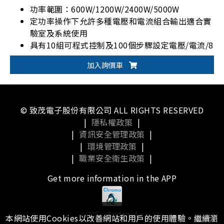
功率範圍：600W/1200W/2400W/5000W
定功率操作下允許多種電壓和電流組合輸出適合實
驗室及系統使用
具有10組可程式控制及100個步驟設定電壓/電流/8
bit TTL訊號輸出
加入詢價車
電腦圖形化操作介面 SoftPanel
內建標準ISO16750-2 & 行業標準GS95024-2啟動
電壓模擬波形
© 致茂電子股份有限公司 ALL RIGHTS RESERVED
|
隱私權政策
|
|
資訊安全管理政策
|
|
環境管理政策
|
|
職業安全衛生政策
|
Get more information in the APP
iOS
Android
本網站使用Cookies以改善網站和用戶的使用體驗。繼續瀏