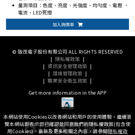
量測項目：色度、亮度、光強度、均勻度、電壓 、
電流、LED死燈
可搭配Chroma LED電源測試器及光學模組整合為
加入詢價車
系統方案
© 致茂電子股份有限公司 ALL RIGHTS RESERVED
|
隱私權政策
|
|
資訊安全管理政策
|
|
環境管理政策
|
|
職業安全衛生政策
|
Get more information in the APP
iOS
Android
本網站使用Cookies以改善網站和用戶的使用體驗。繼續瀏
覽本網站即表示您已確認並同意我們的隱私權政策(包含使
用Cookies)。最新及更多相關之內容，請參閱
隱私權政