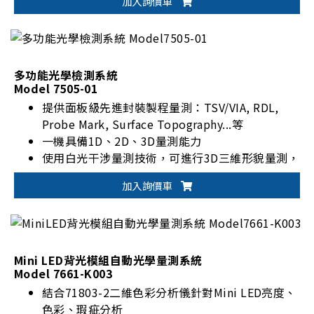
加入詢價車
多功能光學檢測系統
Model 7505-01
提供面板級先進封裝製程量測：TSV/VIA, RDL,
Probe Mark, Surface Topography...等
一機具備1D、2D、3D量測能力
使用白光干涉量測技術，可進行3D三維形貌量測，
如斷差高度、夾角、面積、體積、粗度、起伏、薄
加入詢價車
膜厚度及平整度
使用高解析度線型掃瞄相機，可進行高速2D瑕疵量
測，可檢出氣泡、刮傷、異物等瑕疵
Mini LED背光模組自動光學量測系統
Model 7661-K003
結合71803-2二維色彩分析儀針對Mini LED亮度、
色彩、瑕疵分析