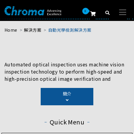
0
Home
解決方案
自動光學檢測解決方案
Automated optical inspection uses machine vision
inspection technology to perform high-speed and
high-precision optical image verification and
replace time-consuming and unstable manual visual
inspection. Chroma offers AOI solutions that are
簡介
equipped with high-resolution optical imaging,
multi-functional light sources, and in-house
developed white light interferometry. Combining
Quick Menu
innovative algorithms and AI analysis, the AOI
solutions can perform accurate and reliable defect