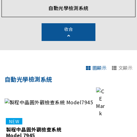
detection, color analysis, and sub-nano 3D profile
自動光學檢測系統
measurement when integrated into a high-speed
automated production line. Chroma's AOI solutions
are the best choice to ensure your production
收合
quality.
圖顯示
文顯示
自動光學檢測系統
製程中晶圓外觀檢查系統
Model 7945