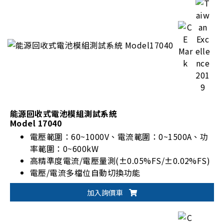
能源回收式電池模組測試系統
Model 17040
電壓範圍：60~1000V、電流範圍：0~1500A、功
率範圍：0~600kW
高精準度電流/電壓量測(±0.05%FS/±0.02%FS)
電壓/電流多檔位自動切換功能
可符合動力電池國際標準測試：IEC, ISO, UL,
加入詢價車
GB/T 等
具備電池放電能量回收再利用功能(Eff. >90%, PF
>0.95, I_THD <5%)