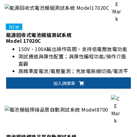
能源回收式電池模組測試系統
Model 17020C
150V、100A輸出操作區間，支持低電壓放電功能
測試通道具彈性配置；具彈性編程功能/操作介面
直觀
高精準度電流/電壓量測；充放電無縫切換/電流平
穩不中斷
加入詢價車
適用電池模組/電池包設計驗證、生產測試與產品
取證
電池模組焊接品質自動測試系統