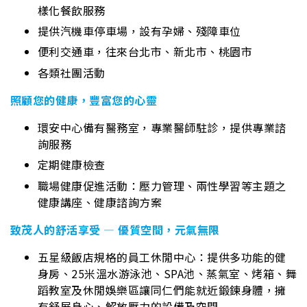
樣化餐飲服務
提供汽機車停車場，設有孕婦、殘障車位
便利交通車，往來台北市、新北市、桃園市
各類社團活動
照顧您的健康，豐富您的心靈
環安中心備有醫務室，專業醫師駐診，提供專業諮
詢服務
定期健康檢查
職場健康促進活動：壓力管理、兩性學習等主題之
健康講座、健康諮詢方案
致茂人的舒活享受 — 優質空間，元氣無限
五星級飯店規格的員工休閒中心：提供多功能的健
身房、25米溫水游泳池、SPA池、蒸氣室、烤箱、舞
蹈教室及休閒娛樂區讓同仁們能就近鍛鍊身體，擁
有舒展身心、解放壓力的設備及空間