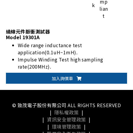
繞線元件脈衝測試器
Model 19301A
Wide range inductance test
application(0.1uH~1mH).
Impulse Winding Test high sampling
rate(200MHz).
Contact check & test voltage compensation
加入詢價車
by measured inductance.
B.D.V function(BreakDown Voltage test)
© 致茂電子股份有限公司 ALL RIGHTS RESERVED
|
隱私權政策
|
|
資訊安全管理政策
|
|
環境管理政策
|