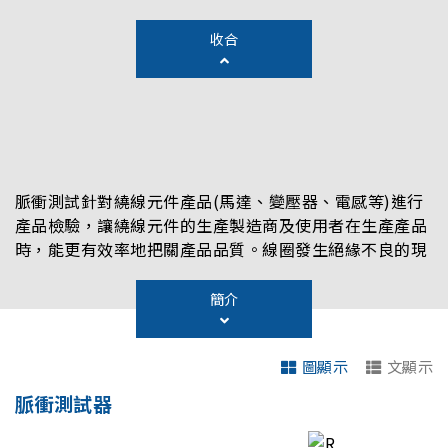
收合
脈衝測試針對繞線元件產品(馬達、變壓器、電感等)進行
產品檢驗，讓繞線元件的生產製造商及使用者在生產產品
時，能更有效率地把關產品品質。線圈發生絕緣不良的現
象通常是因為初始設計不良、加工製程不良，或絕緣材料
之劣化等所導致線圈發生圈與圈之間的層間短路、線圈與
簡介
磁芯的絕緣不良或線圈接腳的焊接不良，所以在產品製造
的測試項目中加入脈衝測試可對產品進行多種缺陷的分析
圖顯示
文顯示
檢測，進而提升繞線元件產品的品質。脈衝測試擁有多種
波形的比較與判定功能，可針對線圈的層間絕緣不良、品
脈衝測試器
質不良及感量差異進行有效的檢測。