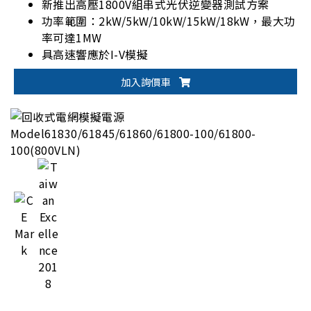
新推出高壓1800V組串式光伏逆變器測試方案
功率範圍：2kW/5kW/10kW/15kW/18kW，最大功
率可達1MW
具高速響應於I-V模擬
內建標準EN50530/Sandia/CGC-GF004/CGC-
加入詢價車
GF035/NB-T32004動態MPPT測試項目