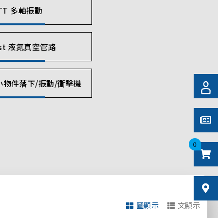
TT 多軸振動
est 液氮真空管路
及小物件落下/振動/衝擊機
0
圖顯示
文顯示