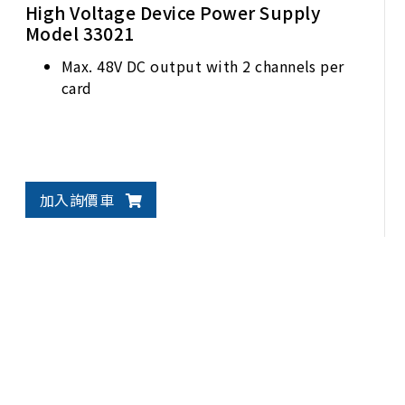
High Voltage Device Power Supply
Model 33021
Max. 48V DC output with 2 channels per
card
加入詢價車