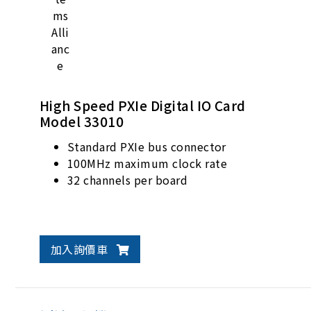
High Speed PXIe Digital IO Card
Model 33010
Standard PXIe bus connector
100MHz maximum clock rate
32 channels per board
加入詢價車