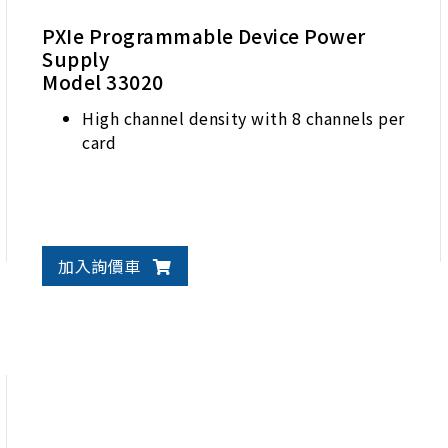
PXIe Programmable Device Power
Supply
Model 33020
High channel density with 8 channels per
card
加入詢價車