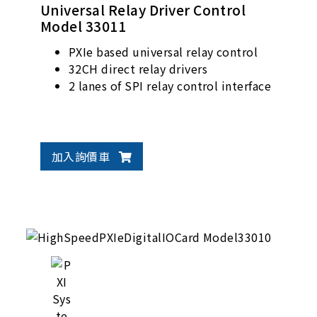
Universal Relay Driver Control
Model 33011
PXIe based universal relay control
32CH direct relay drivers
2 lanes of SPI relay control interface
加入詢價車