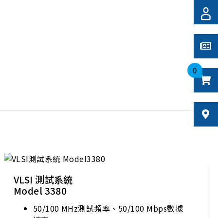
ranging from analog, ADDA, mixed-
signal, to TIA
0
VLSI 測試系統
Model 3380
50/100 MHz測試頻率、50/100 Mbps數據