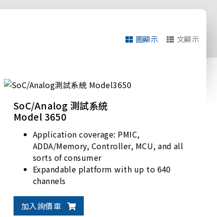
圖顯示
文顯示
SoC/Analog 測試系統
Model 3650
Application coverage: PMIC,
ADDA/Memory, Controller, MCU, and all
sorts of consumer
Expandable platform with up to 640
channels
50 / 100 MHz clock rate; 100 / 200 Mbps
(MUX) data rate
加入詢價車
Varieties of high density options,