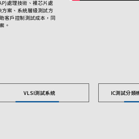
g, LAP)處理技術、裸芯片處
統包解決方案、系統層級測試方
助客戶控制測試成本，同
案。
VLSI測試系統
IC測試分類機 (