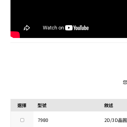
選擇
型號
敘述
7980
2D/3D晶