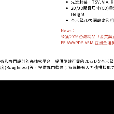
先進封裝：TSV, VIA, R
2D/3D關鍵尺寸(CD)量測：O
Height
奈米級3D表面輪廓及
News：
榮獲2026台灣精品「金質獎
EE AWARDS ASIA 亞洲金選
發的BLiS技術和專門設計的高精密平台，提供準確可靠的2D/3D
、粗糙度(Roughness)等，提供專門軟體；系統擁有大面