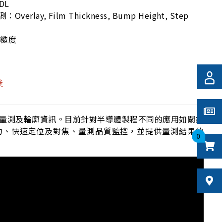
DL
verlay, Film Thickness, Bump Height, Step
粗糙度
」
獎
次奈米級量測及輪廓資訊。目前針對半導體製程不同的應用如關鍵
積拼接能力、快速定位及對焦、量測品質監控，並提供量測結果的
0